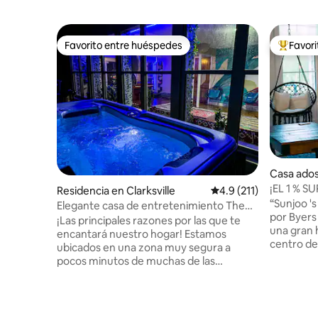
Favorito entre huéspedes
Favor
Favorito entre huéspedes
De los m
Casa ados
¡EL 1 % S
Residencia en Clarksville
Calificación promedio:
4.9 (211)
Acogedora
“Sunjoo 's
Elegante casa de entretenimiento The
centro
por Byers
SPOT + JACUZZI
¡Las principales razones por las que te
una gran h
encantará nuestro hogar! Estamos
centro de
ubicados en una zona muy segura a
tamaño ki
pocos minutos de muchas de las
tocador y
principales atracciones de Clarksville.
habitació
Residirás en una casa de 2300 pies
queen y b
cuadrados con 3 dormitorios
encontrar
amueblados con camas increíblemente