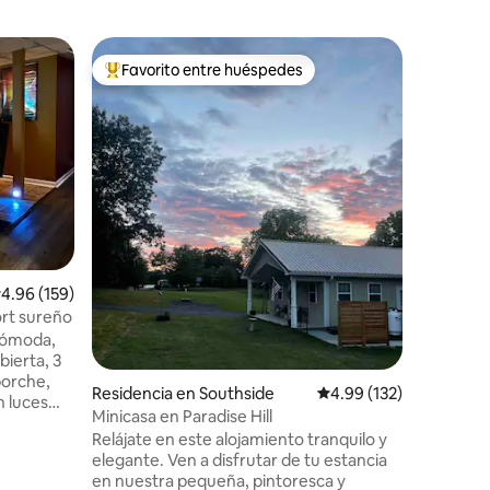
Loft en C
Favorito entre huéspedes
Favorit
De los mejores en Favorito entre huéspedes
Favorit
Un acoge
en el cen
El loft al
inspirado
Londres, 
un edific
encantado
estética 
luminoso
escapada 
iones
en la ciu
alificación promedio: 4.96 de 5; 159 evaluaciones
4.96 (159)
a pie de 
locales, 
ort sureño
más. Cerc
cómoda,
Austin P
bierta, 3
una hora de Nash
porche,
Residencia en Southside
Calificación promedio: 
4.99 (132)
pase de 
n luces
Minicasa en Paradise Hill
ajo para
Relájate en este alojamiento tranquilo y
ene una
elegante. Ven a disfrutar de tu estancia
del bosque
en nuestra pequeña, pintoresca y