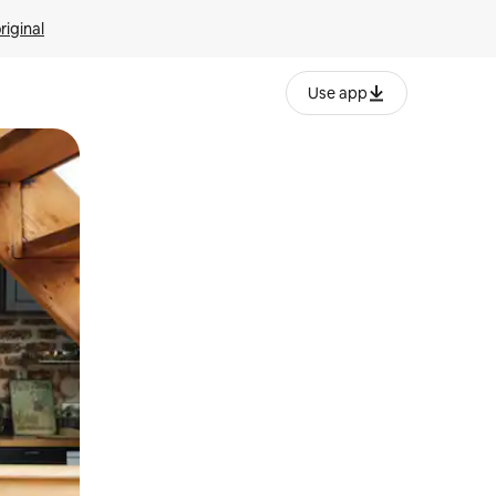
riginal
Use app
ien tocando y deslizando la pantalla.