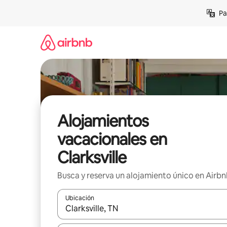
Ir
Pa
al
contenido
Alojamientos
vacacionales en
Clarksville
Busca y reserva un alojamiento único en Airb
Ubicación
Cuando los resultados estén disponibles, podrás na