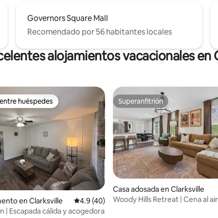
Governors Square Mall
Recomendado por 56 habitantes locales
elentes alojamientos vacacionales en C
 entre huéspedes
Superanfitrión
 entre huéspedes
Superanfitrión
Casa adosada en Clarksville
 4.97 de 5; 30 evaluaciones
Woody Hills Retreat | Cena al air
nto en Clarksville
Calificación promedio: 4.9 de 5; 40 evaluac
4.9 (40)
2 millas de APSU
n | Escapada cálida y acogedora