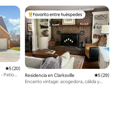
Favorito entre huéspedes
re huéspedes
De los mejores en Favorito entre huéspedes
Calificación promedio: 5 de 5; 20 evaluaciones
5 (20)
- Patio
Residencia en Clarksville
Calificación promed
5 (29)
Encanto vintage: acogedora, cálida y
tranquila, casa entera