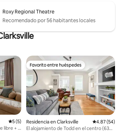
Roxy Regional Theatre
Recomendado por 56 habitantes locales
larksville
Favorito entre huéspedes
Favorito entre huéspedes
Calificación promedio: 5 de 5; 5 evaluaciones
5 (5)
Residencia en Clarksville
Calificación promedio:
4.87 (54)
e libre + a
El alojamiento de Todd en el centro (638
iones
Madison St, #5)