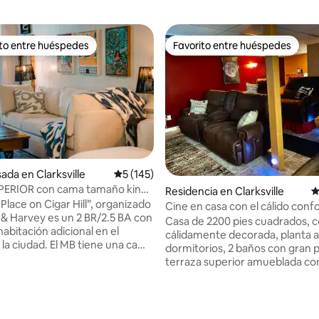
ito entre huéspedes
Favorito entre huéspedes
ejores en Favorito entre huéspedes
Favorito entre huéspedes
ada en Clarksville
Calificación promedio: 5 de 5; 145 evaluac
5 (145)
UPERIOR con cama tamaño king!
 4.9 de 5; 211 evaluaciones
Residencia en Clarksville
C
 y lujosa casa adosada en el
 Place on Cigar Hill”, organizado
Cine en casa con el cálido conf
 & Harvey es un 2 BR/2.5 BA con
Casa de 2200 pies cuadrados, 
abitación adicional en el
cálidamente decorada, planta a
 la ciudad. El MB tiene una cama
dormitorios, 2 baños con gran 
ng y baño privado con doble
terraza superior amueblada co
 ducha de azulejos. La segunda
nocturnas, sin acceso desde ab
n tiene una cama tamaño
tu seguridad y tranquilidad. Ti
año privado. Abajo, puedes
hermosa vista a la vegetación 
 una oficina designada/una
con vida silvestre local. Un recinto para