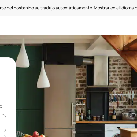
rte del contenido se tradujo automáticamente. 
Mostrar en el idioma o
nb
vegar usando las teclas de las flechas hacia arriba y hacia abajo, o b