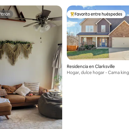
itrión
Favorito entre huéspedes
itrión
De los mejores en Favorito ent
 4.82 de 5; 11 evaluaciones
Residencia en Clarksville
Hogar, dulce hogar - Cama king 
cercado