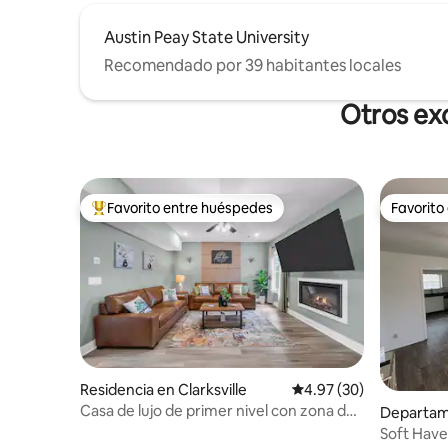
Austin Peay State University
Recomendado por 39 habitantes locales
Otros exc
Favorito entre huéspedes
Favorito
De los mejores en Favorito entre huéspedes
Favorito
Residencia en Clarksville
Calificación promedio:
4.97 (30)
Casa de lujo de primer nivel con zona de
Departame
diversión de tamaño completo
Soft Have