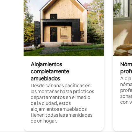
Alojamientos
Nóma
completamente
profe
amueblados
Aloj
nómad
Desde cabañas pacíficas en
profe
las montañas hasta prácticos
zonas
departamentos en el medio
con w
de la ciudad, estos
alojamientos amueblados
tienen todas las amenidades
de un hogar.