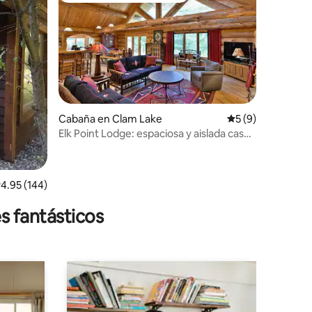
iones
Cabaña en Clam Lake
Calificación prom
5 (9)
Elk Point Lodge: espaciosa y aislada casa
de madera de lujo
alificación promedio: 4.95 de 5; 144 evaluaciones
4.95 (144)
s fantásticos