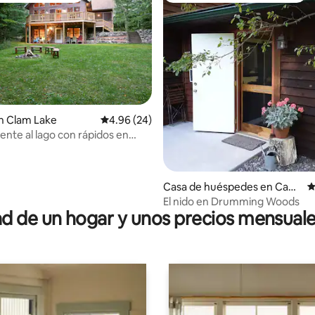
 4.93 de 5; 15 evaluaciones
n Clam Lake
Calificación promedio: 4.96 de 5; 24 evaluac
4.96 (24)
ente al lago con rápidos en
 mesa de billar
Casa de huéspedes en Cabl
C
e
El nido en Drumming Woods
 de un hogar y unos precios mensuale