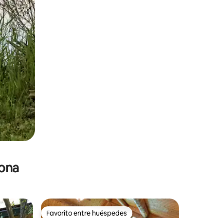
zona
Favorito entre huéspedes
re huéspedes
Favorito entre huéspedes