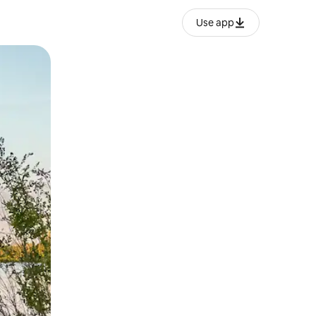
Use app
ien tocando y deslizando la pantalla.