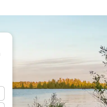
vegar usando las teclas de las flechas hacia arriba y hacia abajo, o b