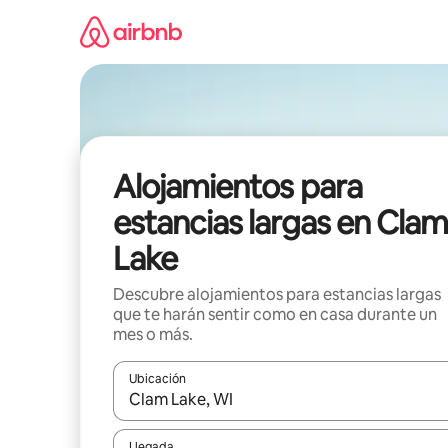
Ir
al
contenido
Alojamientos para
estancias largas en Clam
Lake
Descubre alojamientos para estancias largas
que te harán sentir como en casa durante un
mes o más.
Ubicación
Cuando los resultados estén disponibles, podrás na
Llegada