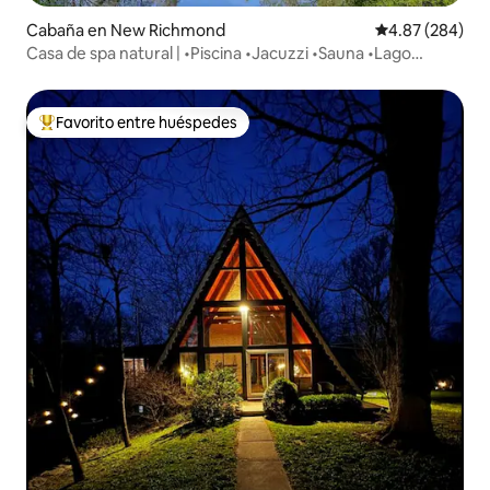
Cabaña en New Richmond
Calificación pr
4.87 (284)
Casa de spa natural | •Piscina •Jacuzzi •Sauna •Lago
privado
Favorito entre huéspedes
De los mejores en Favorito entre huéspedes