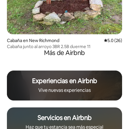
Cabaña en New Richmond
Calificación
5.0 (26)
Cabaña junto al arroyo 3BR 2.5B duerme 11
Más de Airbnb
Experiencias en Airbnb
Vive nuevas experiencias
Servicios en Airbnb
Haz que tu estancia sea más especial