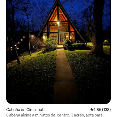
Cabaña en Cincinnati
Calificación pr
4.86 (138)
Cabaña alpina a minutos del centro, 3 acres, apta para