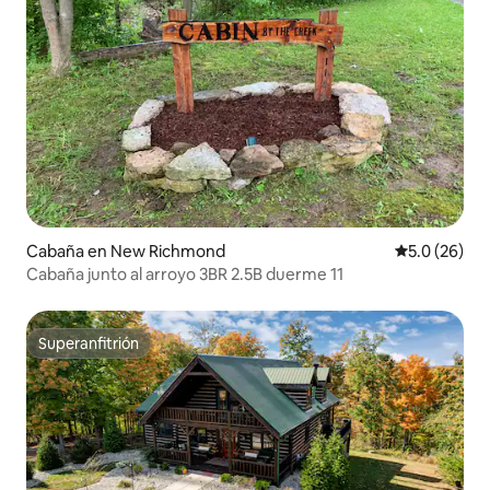
Cabaña en New Richmond
Calificación
5.0 (26)
Cabaña junto al arroyo 3BR 2.5B duerme 11
Superanfitrión
Superanfitrión