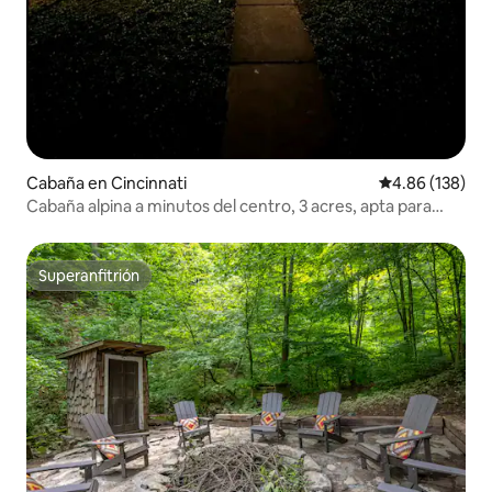
Cabaña en Cincinnati
Calificación pr
4.86 (138)
Cabaña alpina a minutos del centro, 3 acres, apta para
perros
Superanfitrión
Superanfitrión