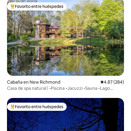
Favorito entre huéspedes
De los mejores en Favorito entre huéspedes
Cabaña en New Richmond
Calificación pr
4.87 (284)
Casa de spa natural | •Piscina •Jacuzzi •Sauna •Lago
privado
Favorito entre huéspedes
De los mejores en Favorito entre huéspedes