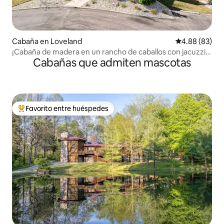
Cabaña en Loveland
Calificación p
4.88 (83)
¡Cabaña de madera en un rancho de caballos con jacuzzi y
Cabañas que admiten mascotas
lago!
Favorito entre huéspedes
De los mejores en Favorito entre huéspedes