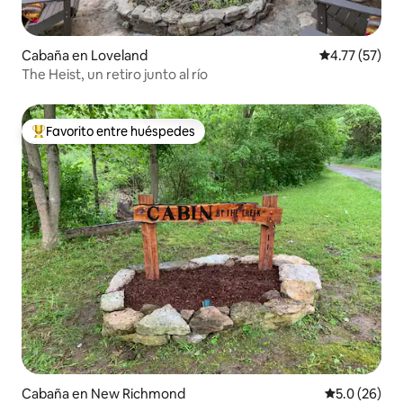
Cabaña en Loveland
Calificación 
4.77 (57)
The Heist, un retiro junto al río
Favorito entre huéspedes
De los mejores en Favorito entre huéspedes
Cabaña en New Richmond
Calificación
5.0 (26)