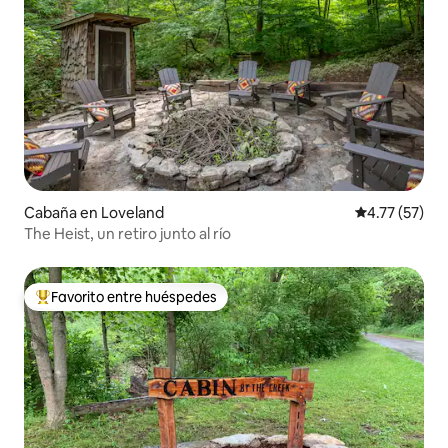
Cabaña en Loveland
Calificación 
4.77 (57)
The Heist, un retiro junto al río
Favorito entre huéspedes
De los mejores en Favorito entre huéspedes