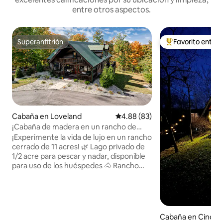
entre otros aspectos.
Superanfitrión
Favorito entre
Superanfitrión
De los mejores en
Cabaña en Loveland
Calificación promedio: 4.88 de 
4.88 (83)
¡Cabaña de madera en un rancho de
caballos con jacuzzi y lago!
¡Experimente la vida de lujo en un rancho
cerrado de 11 acres! 🌿 Lago privado de
1/2 acre para pescar y nadar, disponible
para uso de los huéspedes 🐴 Rancho
privado, perfecto para los amantes de
los animales - La casa del propietario
también se encuentra en el lugar. 📺
Televisores en cada recámara y en las
salas de estar 🎮 Sala de juegos con
Cabaña en Cincinn
juego de arcade de conducción y air