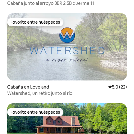
Cabaña junto al arroyo 3BR 2.5B duerme 11
Favorito entre huéspedes
Favorito entre huéspedes
Cabaña en Loveland
Calificación
5.0 (22)
Watershed, un retiro junto al río
Favorito entre huéspedes
Favorito entre huéspedes