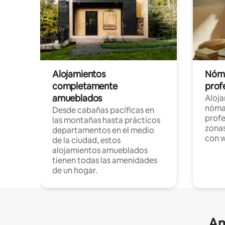
Alojamientos
Nóma
completamente
profe
amueblados
Aloj
nómad
Desde cabañas pacíficas en
profe
las montañas hasta prácticos
zonas
departamentos en el medio
con w
de la ciudad, estos
alojamientos amueblados
tienen todas las amenidades
de un hogar.
Am