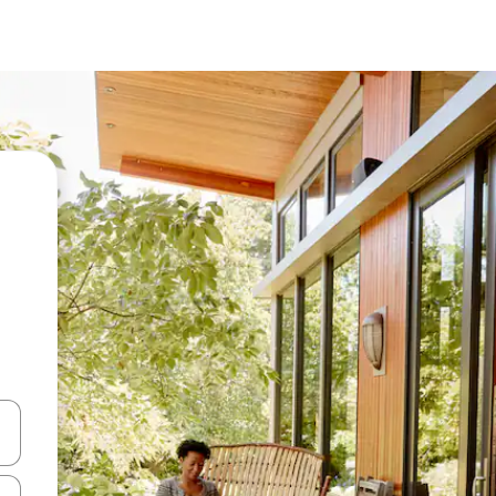
vegar usando las teclas de las flechas hacia arriba y hacia abajo, o b