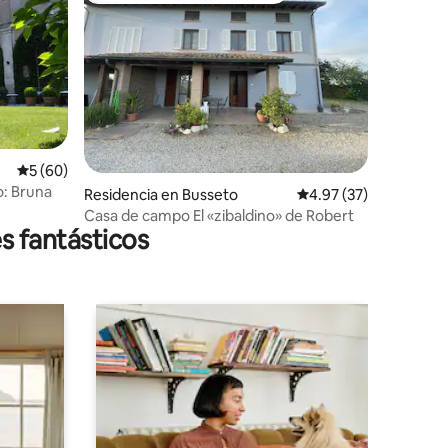
iones
Calificación promedio: 5 de 5; 60 evaluaciones
5 (60)
: Bruna
Residencia en Busseto
Calificación promedio:
4.97 (37)
Casa de campo El «zibaldino» de Robert
s fantásticos