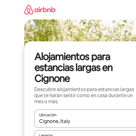
Ir
al
contenido
Alojamientos para
estancias largas en
Cignone
Descubre alojamientos para estancias largas
que te harán sentir como en casa durante un
mes o más.
Ubicación
Cuando los resultados estén disponibles, podrás na
Llegada