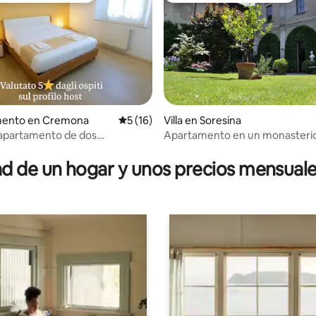
io: 5 de 5; 52 evaluaciones
ento en Cremona
Calificación promedio: 5 de 5; 16 evaluac
5 (16)
Villa en Soresina
 apartamento de dos
Apartamento en un monasterio
es y área de trabajo, calificado
ellas
 de un hogar y unos precios mensuale