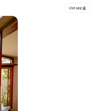
Use app
ien tocando y deslizando la pantalla.