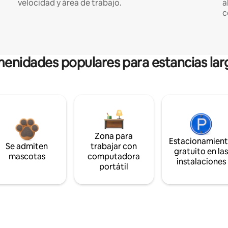
velocidad y área de trabajo.
a
c
enidades populares para estancias lar
Zona para
Estacionamien
Se admiten
trabajar con
gratuito en la
mascotas
computadora
instalaciones
portátil