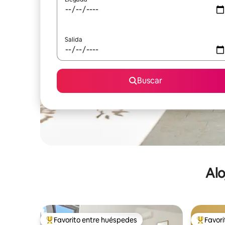
Salida
Buscar
Alo
Favorito entre huéspedes
Favor
De los mejores en Favorito entre huéspedes
De los m