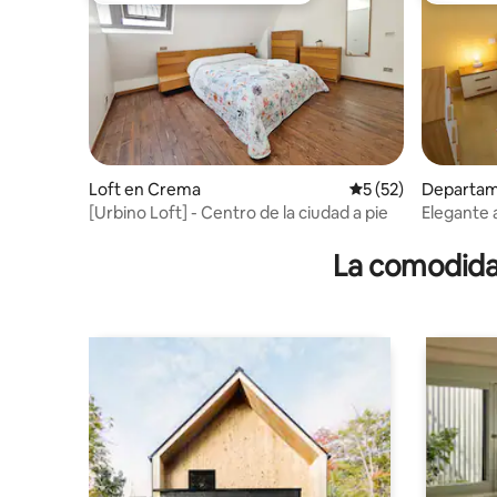
Loft en Crema
Calificación promed
5 (52)
Departam
[Urbino Loft] - Centro de la ciudad a pie
Elegante
habitacion
con 5 estr
La comodidad