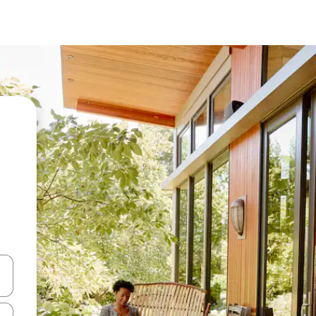
vegar usando las teclas de las flechas hacia arriba y hacia abajo, o b