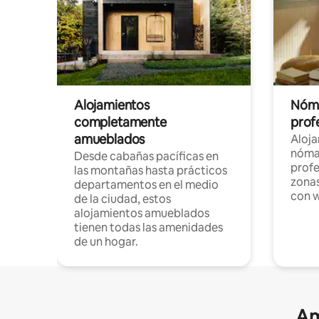
Alojamientos
Nóma
completamente
profe
amueblados
Aloj
nómad
Desde cabañas pacíficas en
profe
las montañas hasta prácticos
zonas
departamentos en el medio
con w
de la ciudad, estos
alojamientos amueblados
tienen todas las amenidades
de un hogar.
Am