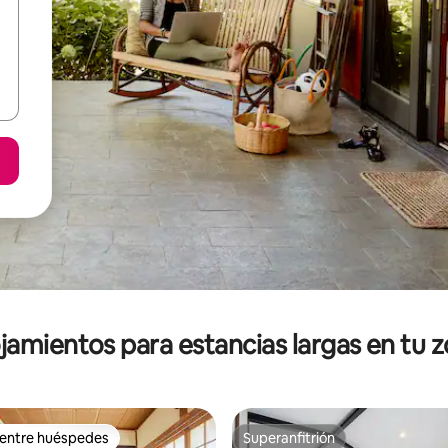
jamientos para estancias largas en tu 
 entre huéspedes
Superanfitrión
 entre huéspedes
Superanfitrión