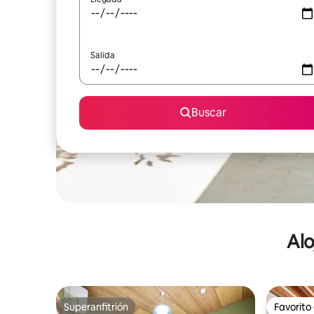
Salida
Buscar
Alo
Superanfitrión
Favorito
Superanfitrión
Favorito