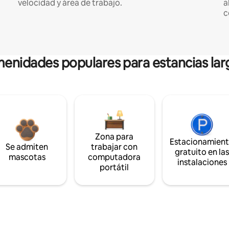
velocidad y área de trabajo.
a
c
enidades populares para estancias lar
Zona para
Estacionamien
Se admiten
trabajar con
gratuito en la
mascotas
computadora
instalaciones
portátil