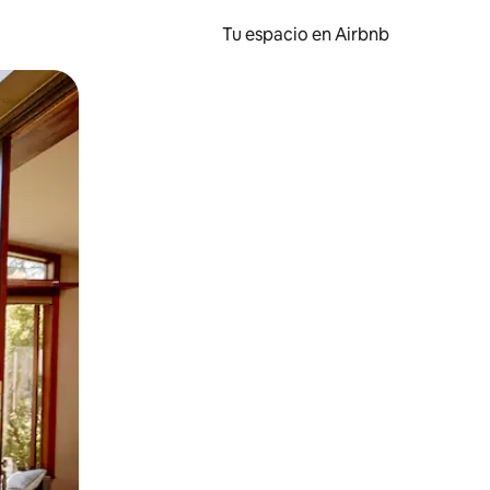
Tu espacio en Airbnb
ien tocando y deslizando la pantalla.