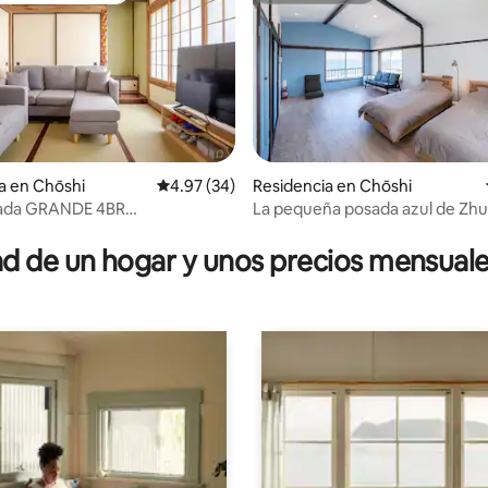
a en Chōshi
Calificación promedio: 4.97 de 5; 34 evaluac
4.97 (34)
Residencia en Chōshi
vada GRANDE 4BR
La pequeña posada azul de Zhuo
 4.91 de 5; 87 evaluaciones
céano y gato~
"Bilkchil"
 de un hogar y unos precios mensuale