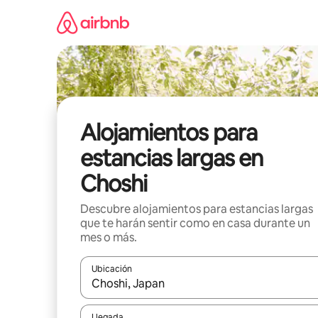
Ir
al
contenido
Alojamientos para
estancias largas en
Choshi
Descubre alojamientos para estancias largas
que te harán sentir como en casa durante un
mes o más.
Ubicación
Cuando los resultados estén disponibles, podrás na
Llegada