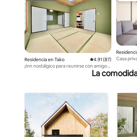
Residenci
Casa pri
Residencia en Tako
Calificación promedio:
4.91 (87)
Choshi~O
¡Inn nostálgico para reunirse con amigos
La comodidad
(Tako no Koya)! [Máximo 7 personas,
BBQ, estacionamiento gratuito en el
sitio]