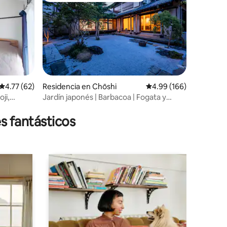
iones
Calificación promedio: 4.77 de 5; 62 evaluaciones
4.77 (62)
Residencia en Chōshi
Calificación promedio: 
4.99 (166)
ji,
Jardín japonés | Barbacoa | Fogata y
acampada
s fantásticos