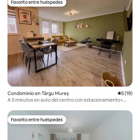
Favorito entre huéspedes
Favorito entre huéspedes
Condominio en Târgu Mureș
Calificaci
5 (19)
A 5 minutos en auto del centro con estacionamiento+
cama tamaño king +balcón.
Favorito entre huéspedes
Favorito entre huéspedes