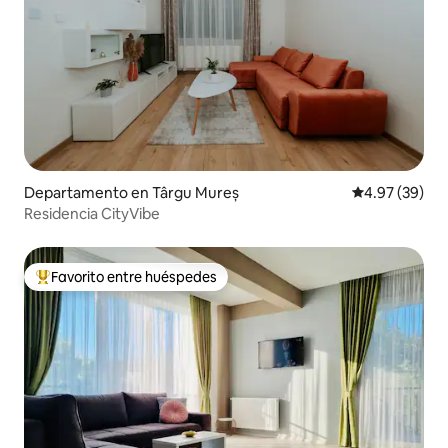
Departamento en Târgu Mureș
Calificación p
4.97 (39)
Residencia CityVibe
Favorito entre huéspedes
De los mejores en Favorito entre huéspedes