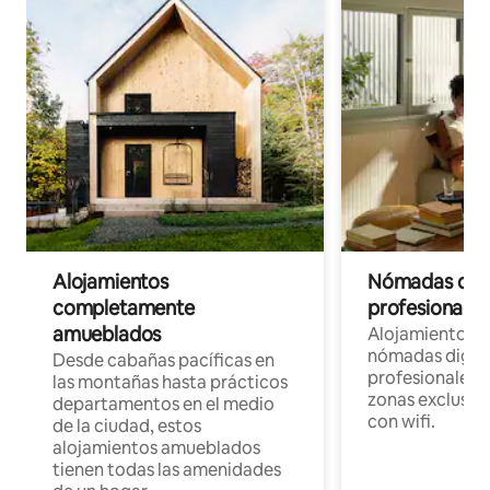
Alojamientos
Nómadas digit
completamente
profesionales 
amueblados
Alojamientos 
nómadas digita
Desde cabañas pacíficas en
profesionales d
las montañas hasta prácticos
zonas exclusiva
departamentos en el medio
con wifi.
de la ciudad, estos
alojamientos amueblados
tienen todas las amenidades