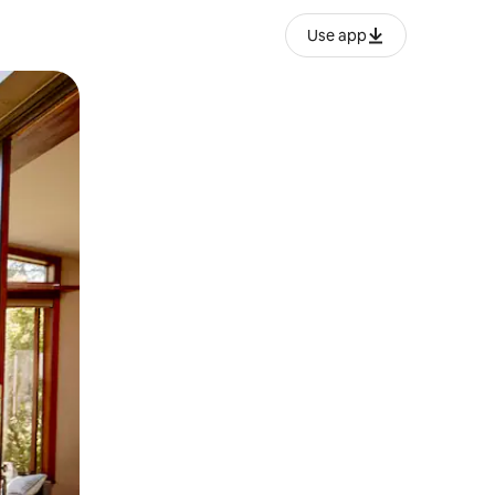
Use app
ien tocando y deslizando la pantalla.