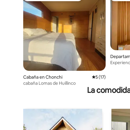
Departam
Experienci
Cabaña en Chonchi
Calificación promed
5 (17)
cabaña Lomas de Huillinco
La comodidad