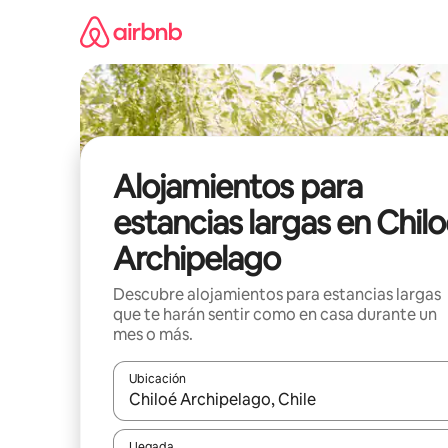
Ir
al
contenido
Alojamientos para
estancias largas en Chil
Archipelago
Descubre alojamientos para estancias largas
que te harán sentir como en casa durante un
mes o más.
Ubicación
Cuando los resultados estén disponibles, podrás na
Llegada