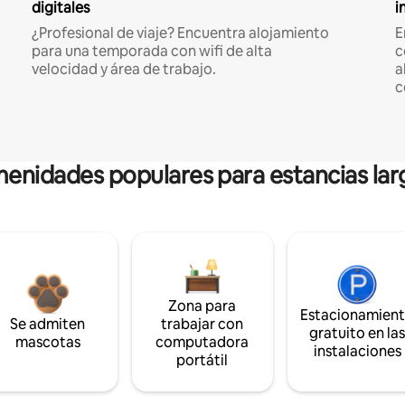
digitales
i
¿Profesional de viaje? Encuentra alojamiento
E
para una temporada con wifi de alta
c
velocidad y área de trabajo.
a
c
enidades populares para estancias lar
Zona para
Estacionamien
Se admiten
trabajar con
gratuito en la
mascotas
computadora
instalaciones
portátil