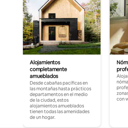
Alojamientos
Nóma
completamente
profe
amueblados
Aloj
nómad
Desde cabañas pacíficas en
profe
las montañas hasta prácticos
zonas
departamentos en el medio
con w
de la ciudad, estos
alojamientos amueblados
tienen todas las amenidades
de un hogar.