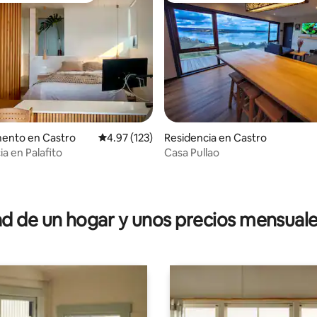
ento en Castro
Calificación promedio: 4.97 de 5; 123 evaluac
4.97 (123)
Residencia en Castro
a en Palafito
Casa Pullao
io: 5 de 5; 17 evaluaciones
 de un hogar y unos precios mensuale