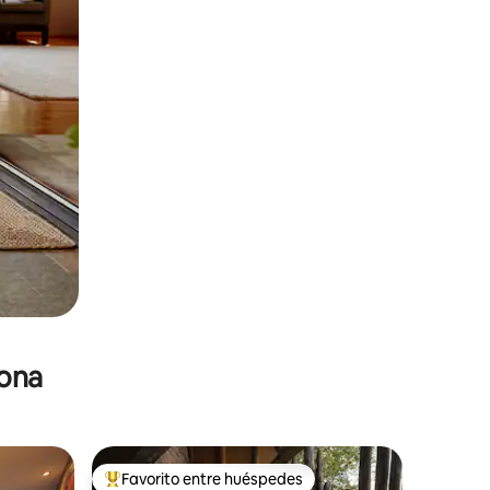
zona
Favorito entre huéspedes
re huéspedes
De los mejores en Favorito entre huéspedes