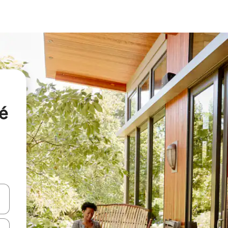
oé
vegar usando las teclas de las flechas hacia arriba y hacia abajo, o b