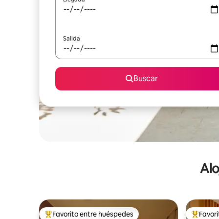
Salida
Buscar
Alo
Favorito entre huéspedes
Favor
De los mejores en Favorito entre huéspedes
De los m