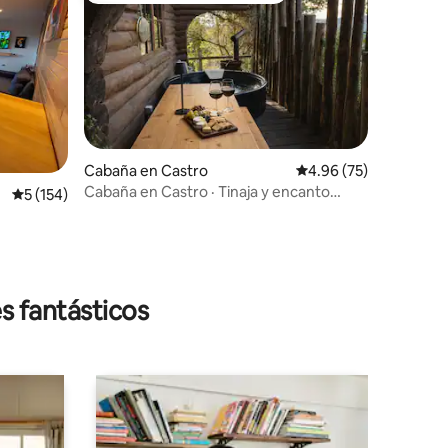
Cabaña en Castro
Calificación promedio:
4.96 (75)
Cabaña en Castro · Tinaja y encanto
iones
Calificación promedio: 5 de 5; 154 evaluaciones
5 (154)
natural
s fantásticos