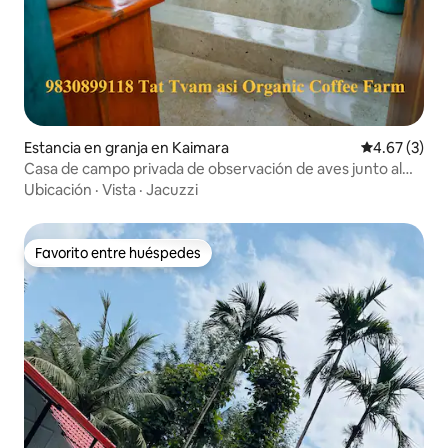
Estancia en granja en Kaimara
Calificación
4.67 (3)
Casa de campo privada de observación de aves junto al
arroyo de 2 habitaciones
Ubicación
·
Vista
·
Jacuzzi
Favorito entre huéspedes
Favorito entre huéspedes