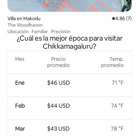
Villa en Makodu
Calificación
4.86 (7)
The Woodhaven
Ubicación
·
Familiar
·
Precisión
¿Cuál es la mejor época para visitar
Chikkamagaluru?
Mes
Precio
Temp.
promedio
promedio
Ene
$46 USD
71 °F
Feb
$44 USD
74 °F
Mar
$43 USD
78 °F