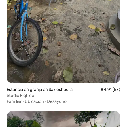
Estancia en granja en Sakleshpura
Calificación 
4.91 (58)
Studio Figtree
Familiar
·
Ubicación
·
Desayuno