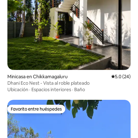
Minicasa en Chikkamagaluru
Calificación
5.0 (24)
Dhani Eco Nest - Vista al roble plateado
Ubicación
·
Espacios interiores
·
Baño
Favorito entre huéspedes
Favorito entre huéspedes