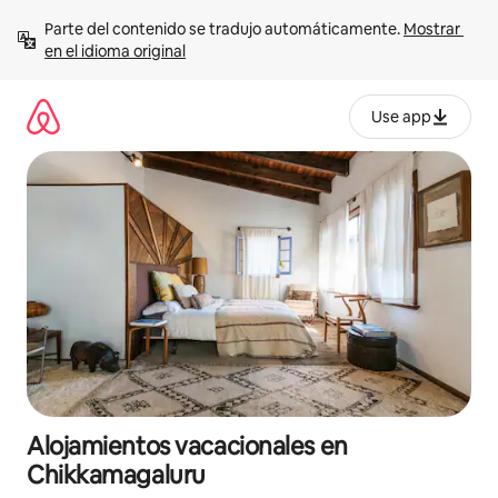
Ir
Parte del contenido se tradujo automáticamente. 
Mostrar 
al
en el idioma original
contenido
Use app
Alojamientos vacacionales en
Chikkamagaluru