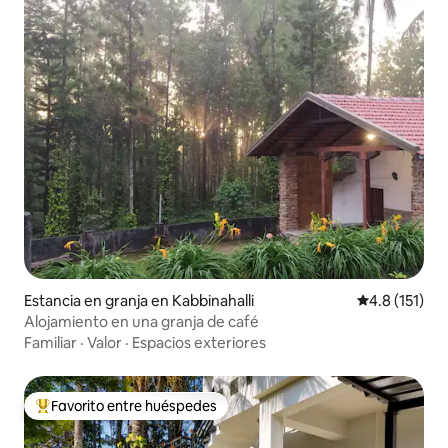
Estancia en granja en Kabbinahalli
Calificación 
4.8 (151)
Alojamiento en una granja de café
Familiar
·
Valor
·
Espacios exteriores
Favorito entre huéspedes
De los mejores en Favorito entre huéspedes