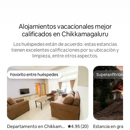
Alojamientos vacacionales mejor
calificados en Chikkamagaluru
Los huéspedes están de acuerdo: estas estancias
tienen excelentes calificaciones por su ubicación y
limpieza, entre otros aspectos.
Favorito entre huéspedes
Superanfitrión
Favorito entre huéspedes
Superanfitrión
Departamento en Chikkama
Calificación promedio: 4.95 de 
4.95 (20)
Estancia en granj