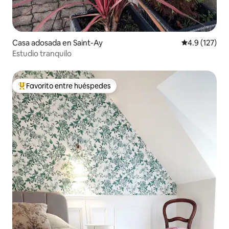
Casa adosada en Saint-Ay
Calificación 
4.9 (127)
Estudio tranquilo
Favorito entre huéspedes
De los mejores en Favorito entre huéspedes