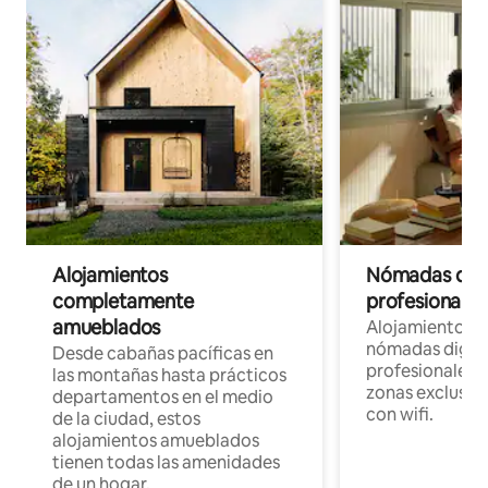
Alojamientos
Nómadas digit
completamente
profesionales 
amueblados
Alojamientos 
nómadas digita
Desde cabañas pacíficas en
profesionales d
las montañas hasta prácticos
zonas exclusiva
departamentos en el medio
con wifi.
de la ciudad, estos
alojamientos amueblados
tienen todas las amenidades
de un hogar.