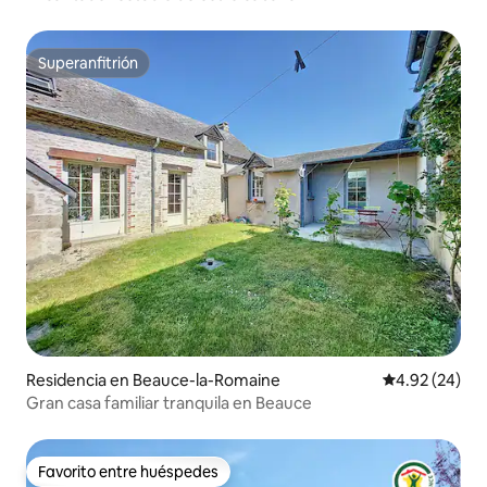
Superanfitrión
Superanfitrión
Residencia en Beauce-la-Romaine
Calificación p
4.92 (24)
Gran casa familiar tranquila en Beauce
Favorito entre huéspedes
Favorito entre huéspedes