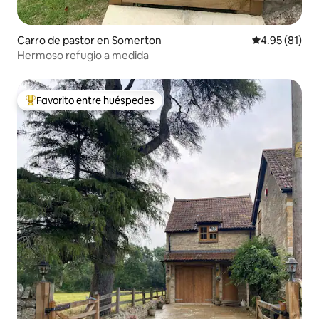
Carro de pastor en Somerton
Calificación 
4.95 (81)
Hermoso refugio a medida
Favorito entre huéspedes
De los mejores en Favorito entre huéspedes