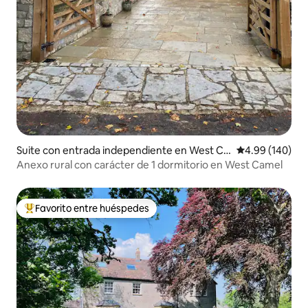
Suite con entrada independiente en West Ca
Calificación pr
4.99 (140)
mel
Anexo rural con carácter de 1 dormitorio en West Camel
Favorito entre huéspedes
De los mejores en Favorito entre huéspedes