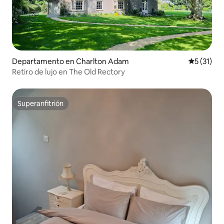
Departamento en Charlton Adam
Calificaci
5 (31)
Retiro de lujo en The Old Rectory
Superanfitrión
Superanfitrión