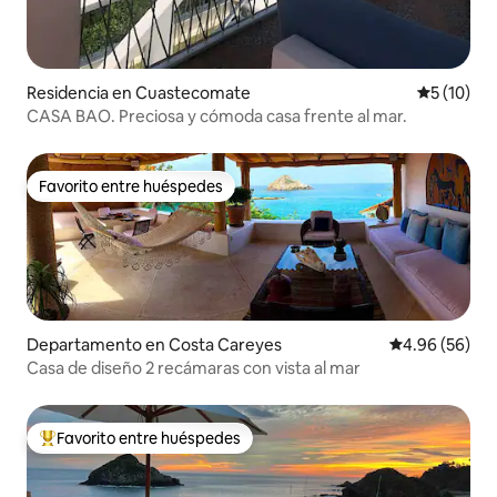
Residencia en Cuastecomate
Calificaci
5 (10)
CASA BAO. Preciosa y cómoda casa frente al mar.
Favorito entre huéspedes
Favorito entre huéspedes
Departamento en Costa Careyes
Calificación p
4.96 (56)
Casa de diseño 2 recámaras con vista al mar
Favorito entre huéspedes
De los mejores en Favorito entre huéspedes