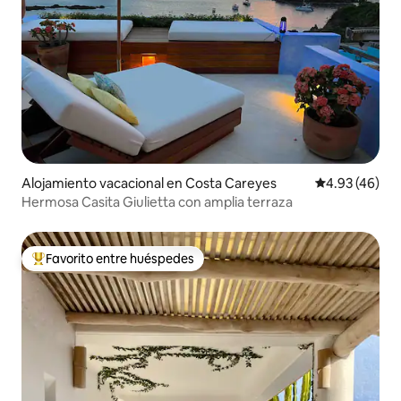
Alojamiento vacacional en Costa Careyes
Calificación 
4.93 (46)
Hermosa Casita Giulietta con amplia terraza
Favorito entre huéspedes
De los mejores en Favorito entre huéspedes