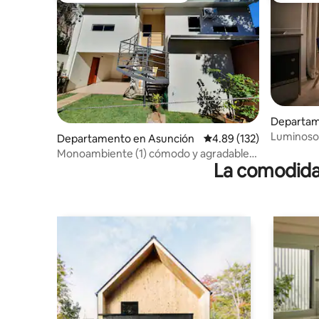
Departam
Luminoso 
Departamento en Asunción
Calificación promedio: 
4.89 (132)
ubicación
Monoambiente (1) cómodo y agradable
La comodidad
en Asunción