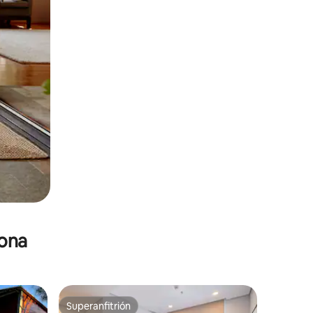
zona
Superanfitrión
re huéspedes
Superanfitrión