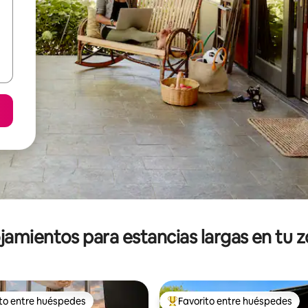
jamientos para estancias largas en tu 
ito entre huéspedes
Favorito entre huéspedes
ejores en Favorito entre huéspedes
De los mejores en Favorito ent