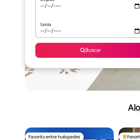
Salida
Buscar
Alo
Favorito entre huéspedes
Favor
Favorito entre huéspedes
De los m