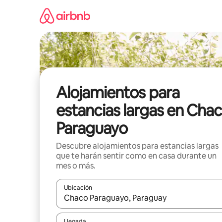
Ir
al
contenido
Alojamientos para
estancias largas en Cha
Paraguayo
Descubre alojamientos para estancias largas
que te harán sentir como en casa durante un
mes o más.
Ubicación
Cuando los resultados estén disponibles, podrás na
Llegada