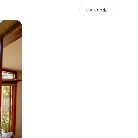
Use app
ien tocando y deslizando la pantalla.