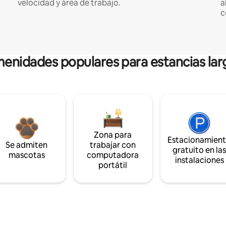
velocidad y área de trabajo.
a
c
enidades populares para estancias lar
Zona para
Estacionamien
Se admiten
trabajar con
gratuito en la
mascotas
computadora
instalaciones
portátil