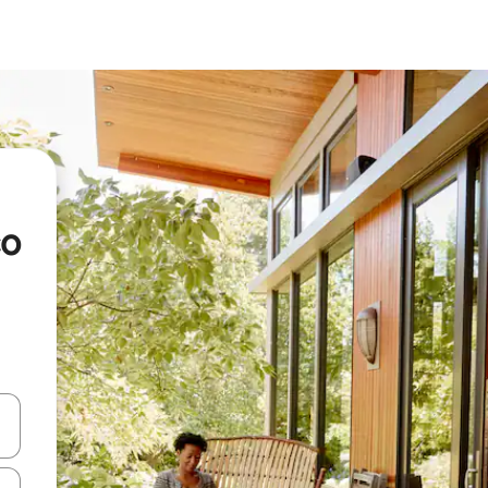
co
vegar usando las teclas de las flechas hacia arriba y hacia abajo, o b