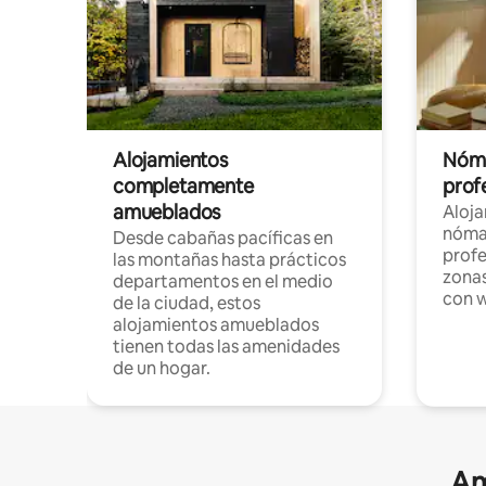
Alojamientos
Nóma
completamente
profe
amueblados
Aloj
nómad
Desde cabañas pacíficas en
profe
las montañas hasta prácticos
zonas
departamentos en el medio
con w
de la ciudad, estos
alojamientos amueblados
tienen todas las amenidades
de un hogar.
Am