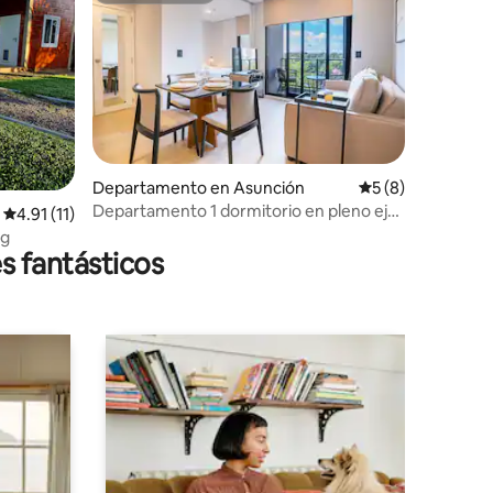
iones
Departamento en Asunción
Calificación prom
5 (8)
Departamento 1 dormitorio en pleno eje
Calificación promedio: 4.91 de 5; 11 evaluaciones
4.91 (11)
financiero
ng
s fantásticos