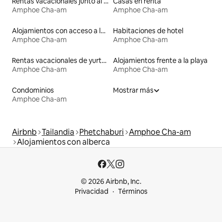
Rentas vacacionales junto al agua
Casas en renta
Amphoe Cha-am
Amphoe Cha-am
Alojamientos con acceso a la playa
Habitaciones de hotel
Amphoe Cha-am
Amphoe Cha-am
Rentas vacacionales de yurtas con jacuzzi
Alojamientos frente a la playa
Amphoe Cha-am
Amphoe Cha-am
Condominios
Mostrar más
Amphoe Cha-am
Airbnb
Tailandia
Phetchaburi
Amphoe Cha-am
Alojamientos con alberca
© 2026 Airbnb, Inc.
Privacidad
Términos