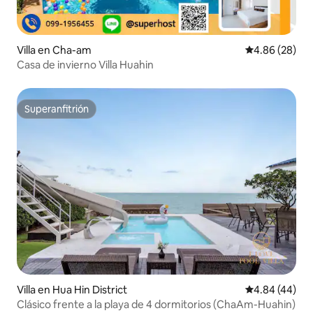
Villa en Cha-am
Calificación p
4.86 (28)
Casa de invierno Villa Huahin
Superanfitrión
Superanfitrión
Villa en Hua Hin District
Calificación p
4.84 (44)
Clásico frente a la playa de 4 dormitorios (ChaAm-Huahin)