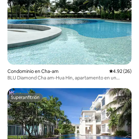
los mejores destinos de Hua Hin y la
ciudad de Phetchaburi.
Condominio en Cha-am
Calificación p
4.92 (26)
BLU Diamond Cha am-Hua Hin, apartamento en un
rascacielos
Superanfitrión
Superanfitrión