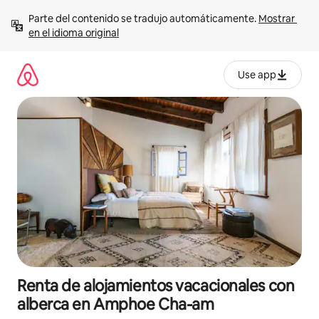
Ir
Parte del contenido se tradujo automáticamente. 
Mostrar 
al
en el idioma original
contenido
Use app
Renta de alojamientos vacacionales con
alberca en Amphoe Cha-am