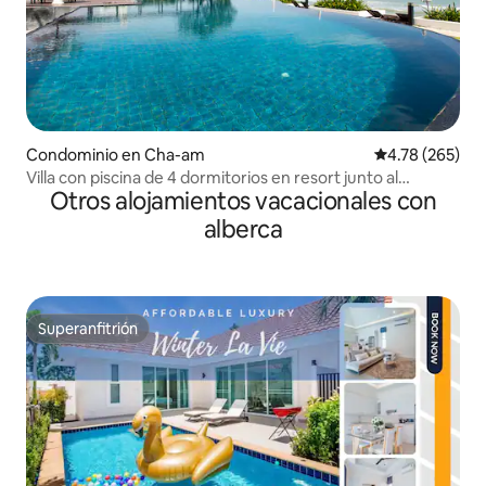
Condominio en Cha-am
Calificación pr
4.78 (265)
Villa con piscina de 4 dormitorios en resort junto al
Otros alojamientos vacacionales con
marคอนโดใกล้หาดชะอำ
alberca
Superanfitrión
Superanfitrión