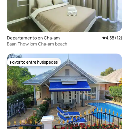
Departamento en Cha-am
Calificación 
4.58 (12)
Baan Thew lom Cha-am beach
Favorito entre huéspedes
Favorito entre huéspedes