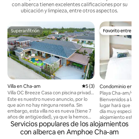
con alberca tienen excelentes calificaciones por su
ubicación y limpieza, entre otros aspectos.
Superanfitrión
Favorito entre h
Superanfitrión
Favorito entre h
Villa en Cha-am
Calificación promedio: 5 de
5 (3)
Condominio en C
Villa OC Breeze Casa con piscina privada
Playa Cha-am/vista
y 3 dormi
de Hua Hin
Este es nuestro nuevo anuncio, por lo
Bienvenidos a la s
que aún no hay ninguna reseña. Sin
lugar hará que su
embargo, esta villa no es nueva (tiene 7
día muy especial y me
años de antigüedad), ya que la hemos
alojamiento está si
Servicios populares de los alojamientos
comprado a otro propietario
de Cha-am. Solo tie
recientemente. Hemos actualizado la
puerta del condom
con alberca en Amphoe Cha-am
lista para mantener nuestro alto nivel.
el mar. Si quieres