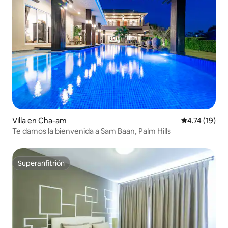
Villa en Cha-am
Calificación 
4.74 (19)
Te damos la bienvenida a Sam Baan, Palm Hills
Superanfitrión
Superanfitrión