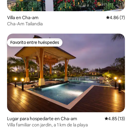
Villa en Cha-am
Calificación
4.86 (7)
Cha-Am Tailandia
Favorito entre huéspedes
Favorito entre huéspedes
Lugar para hospedarte en Cha-am
Calificación 
4.85 (13)
Villa familiar con jardín, a 1 km de la playa