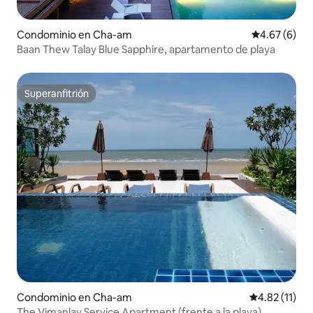
Condominio en Cha-am
Calificación
4.67 (6)
Baan Thew Talay Blue Sapphire, apartamento de playa
Superanfitrión
Superanfitrión
Condominio en Cha-am
Calificación 
4.82 (11)
The Vimanlay Service Apartment (frente a la playa)