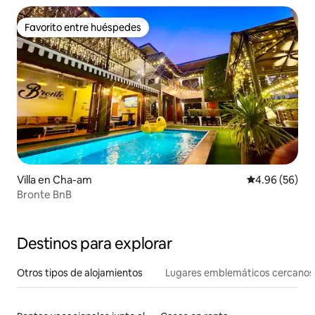
Favorito entre huéspedes
Favorito entre huéspedes
Villa en Cha-am
Calificación p
4.96 (56)
Bronte BnB
Destinos para explorar
Otros tipos de alojamientos
Lugares emblemáticos cercanos