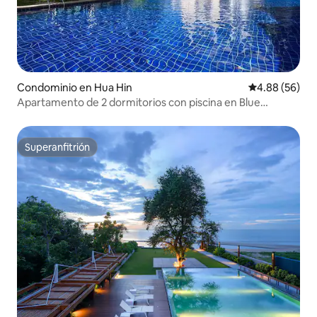
Condominio en Hua Hin
Calificación p
4.88 (56)
Apartamento de 2 dormitorios con piscina en Blue
Lagoon, cerca de Sheraton Hua Hin
Superanfitrión
Superanfitrión