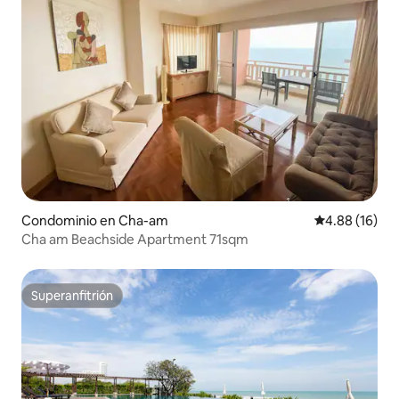
Condominio en Cha-am
Calificación 
4.88 (16)
Cha am Beachside Apartment 71sqm
Superanfitrión
Superanfitrión