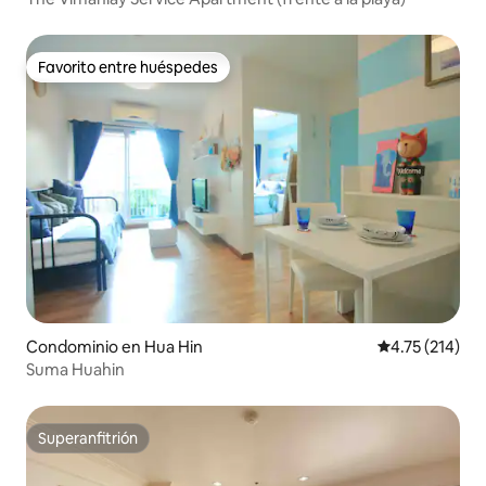
Favorito entre huéspedes
Favorito entre huéspedes
Condominio en Hua Hin
Calificación p
4.75 (214)
Suma Huahin
Superanfitrión
Superanfitrión