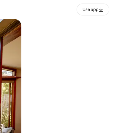
Use app
ien tocando y deslizando la pantalla.