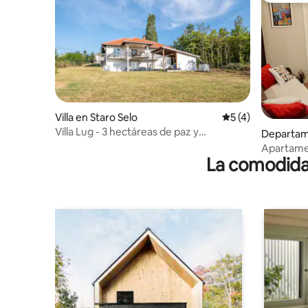
Villa en Staro Selo
Calificación prome
5 (4)
Villa Lug - 3 hectáreas de paz y
Departam
tranquilidad
Apartam
La comodidad