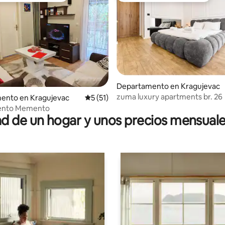
dio: 5 de 5; 4 evaluaciones
Departamento en Kragujevac
zuma luxury apartments br. 26
ento en Kragujevac
Calificación promedio: 5 de 5; 51 evaluac
5 (51)
ento Memento
 de un hogar y unos precios mensuale