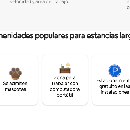
velocidad y área de trabajo.
a
c
enidades populares para estancias lar
Zona para
Estacionamien
Se admiten
trabajar con
gratuito en la
mascotas
computadora
instalaciones
portátil