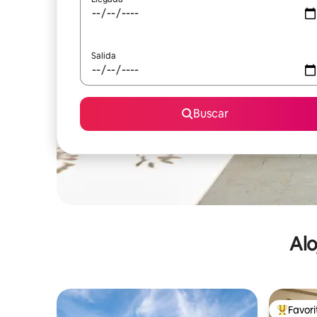
Salida
Buscar
Alo
Favor
De los m