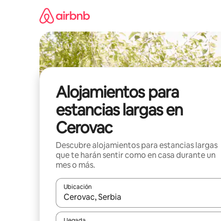
Ir
al
contenido
Alojamientos para
estancias largas en
Cerovac
Descubre alojamientos para estancias largas
que te harán sentir como en casa durante un
mes o más.
Ubicación
Cuando los resultados estén disponibles, podrás na
Llegada