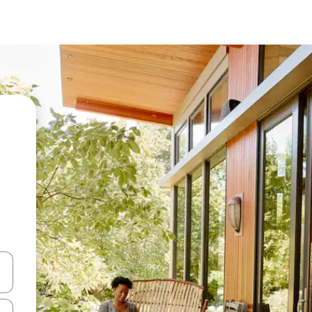
vegar usando las teclas de las flechas hacia arriba y hacia abajo, o b