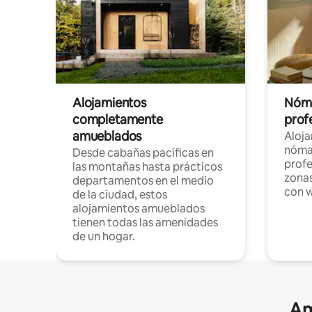
Alojamientos
Nóma
completamente
profe
amueblados
Aloj
nómad
Desde cabañas pacíficas en
profe
las montañas hasta prácticos
zonas
departamentos en el medio
con w
de la ciudad, estos
alojamientos amueblados
tienen todas las amenidades
de un hogar.
Am