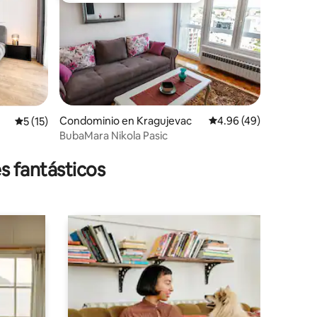
Condominio en Kragujevac
Calificación promedio:
4.96 (49)
Calificación promedio: 5 de 5; 15 evaluaciones
5 (15)
BubaMara Nikola Pasic
iones
s fantásticos