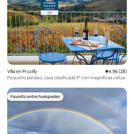
Villa en Pruzilly
Calificación p
4.96 (28)
Pequeño paraíso, casa clasificada 5* con magníficas vistas
Favorito entre huéspedes
Favorito entre huéspedes