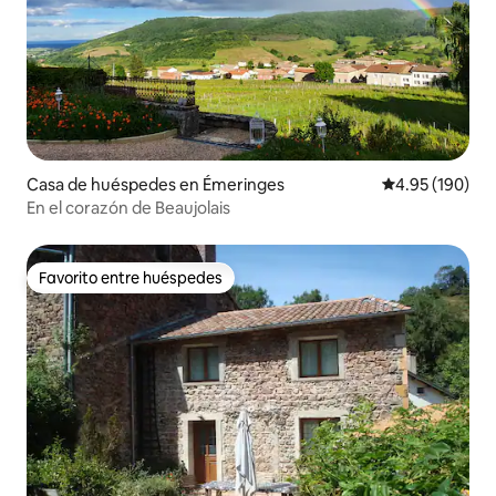
Casa de huéspedes en Émeringes
Calificación pr
4.95 (190)
En el corazón de Beaujolais
Favorito entre huéspedes
Favorito entre huéspedes