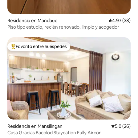
Residencia en Mandaue
Calificación p
4.97 (38)
Piso tipo estudio, recién renovado, limpio y acogedor
Favorito entre huéspedes
De los mejores en Favorito entre huéspedes
Residencia en Mansilingan
Calificación
5.0 (26)
Casa Gracias Bacolod Staycation Fully Aircon