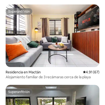
gratuito.
Superanfitrión
Superanfitrión
Residencia en Mactán
Calificación 
4.91 (67)
Alojamiento familiar de 3 recámaras cerca de la playa
Superanfitrión
Superanfitrión