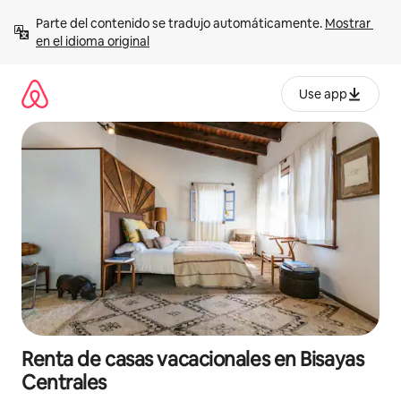
Ir
Parte del contenido se tradujo automáticamente. 
Mostrar 
al
en el idioma original
contenido
Use app
Renta de casas vacacionales en Bisayas
Centrales