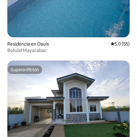
Residencia en Dauis
Calificación
5.0 (55)
Bohold Mayacabac
Superanfitrión
Superanfitrión