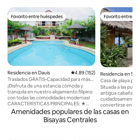
Favorito entre huéspedes
Favorito entre h
Favorito entre huéspedes
Favorito entre h
Residencia en Dauis
Calificación promedio: 4.89 de 5
4.89 (152)
Residencia en San
Traslados GRATIS•Capacidad para más
Casa de playa priv
de 20 personas•Alberca•Ideal para
¡Disfruta de una estancia cómoda y
Situada a las puer
grupos
tranquila en nuestro alojamiento filipino
antigua cabaña rús
con todas las comodidades modernas!
cuidadosamente r
CARACTERÍSTICAS PRINCIPALES: ★
convertirse en un
TRANSPORTE Y TOURS DISPONIBLES EN
Amenidades populares de las casas en
playa. Desde mad
EL SITIO ★ LLEGADA
naufragios hasta az
Bisayas Centrales
ANTICIPADA/AMPLIACIÓN DEL
horneados localm
HORARIO DE SALIDA GRATIS ★
refugio es una mu
RECOGIDA Y TRASLADO GRATUITOS
artesanía local y m
CANCELACIÓN ★ GRATUITA ★ AGUA