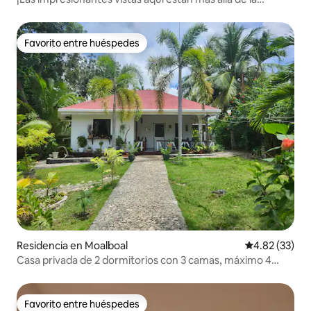
descripción!
Favorito entre huéspedes
Favorito entre huéspedes
Residencia en Moalboal
Calificación 
4.82 (33)
Casa privada de 2 dormitorios con 3 camas, máximo 4
huéspedes.
Favorito entre huéspedes
Favorito entre huéspedes