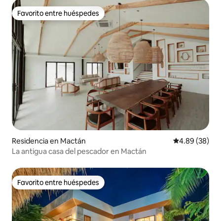
Favorito entre huéspedes
Favorito entre huéspedes
Residencia en Mactán
Calificación p
4.89 (38)
La antigua casa del pescador en Mactán
Favorito entre huéspedes
Favorito entre huéspedes