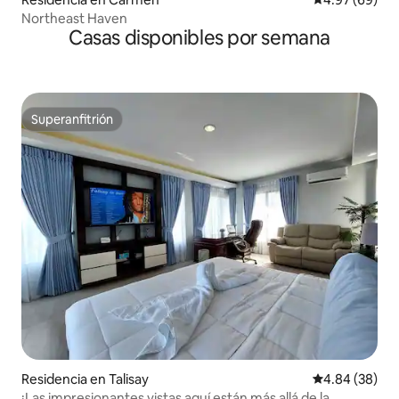
Northeast Haven
Casas disponibles por semana
Superanfitrión
Superanfitrión
Residencia en Talisay
Calificación p
4.84 (38)
¡Las impresionantes vistas aquí están más allá de la