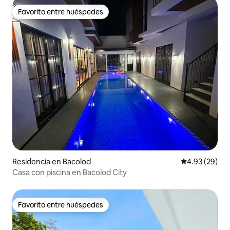
Favorito entre huéspedes
Favorito entre huéspedes
Residencia en Bacolod
Calificación p
4.93 (29)
Casa con piscina en Bacolod City
Favorito entre huéspedes
Favorito entre huéspedes