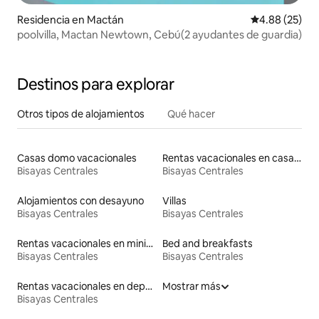
Residencia en Mactán
Calificación p
4.88 (25)
poolvilla, Mactan Newtown, Cebú(2 ayudantes de guardia)
Destinos para explorar
Otros tipos de alojamientos
Qué hacer
Casas domo vacacionales
Rentas vacacionales en casas de huéspedes
Bisayas Centrales
Bisayas Centrales
Alojamientos con desayuno
Villas
Bisayas Centrales
Bisayas Centrales
Rentas vacacionales en minicasas
Bed and breakfasts
Bisayas Centrales
Bisayas Centrales
Rentas vacacionales en departamentos con cama de altura accesible
Mostrar más
Bisayas Centrales