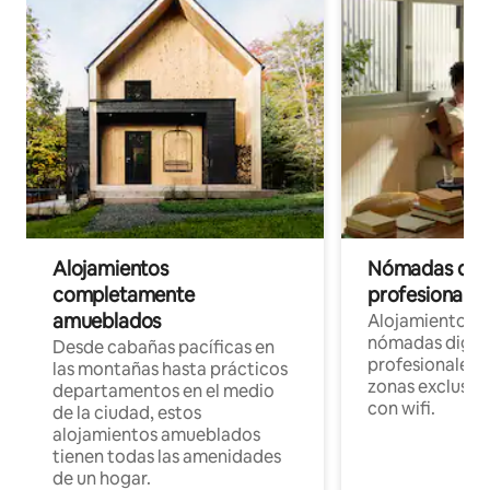
Alojamientos
Nómadas digit
completamente
profesionales 
amueblados
Alojamientos 
nómadas digita
Desde cabañas pacíficas en
profesionales d
las montañas hasta prácticos
zonas exclusiva
departamentos en el medio
con wifi.
de la ciudad, estos
alojamientos amueblados
tienen todas las amenidades
de un hogar.