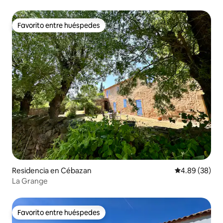
Favorito entre huéspedes
Favorito entre huéspedes
Residencia en Cébazan
Calificación p
4.89 (38)
La Grange
Favorito entre huéspedes
Favorito entre huéspedes