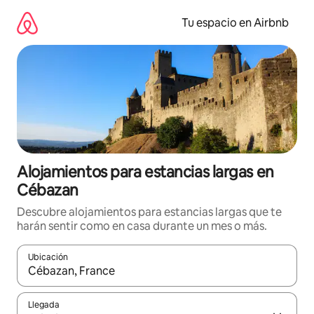
Ir
al
Tu espacio en Airbnb
contenido
Alojamientos para estancias largas en
Cébazan
Descubre alojamientos para estancias largas que te
harán sentir como en casa durante un mes o más.
Ubicación
Cuando los resultados estén disponibles, podrás navegar usando l
Llegada