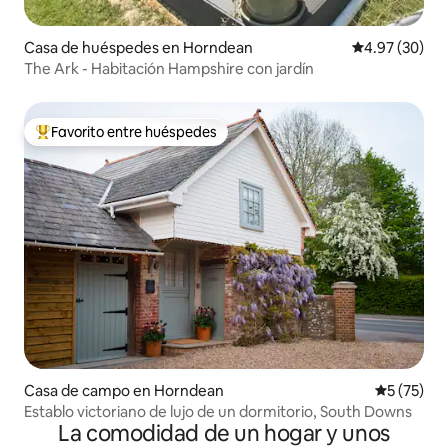
Casa de huéspedes en Horndean
Calificación p
4.97 (30)
The Ark - Habitación Hampshire con jardín
Favorito entre huéspedes
De los mejores en Favorito entre huéspedes
Casa de campo en Horndean
Calificaci
5 (75)
Establo victoriano de lujo de un dormitorio, South Downs
La comodidad de un hogar y unos