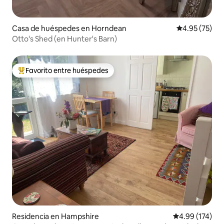
Casa de huéspedes en Horndean
Calificación 
4.95 (75)
Otto's Shed (en Hunter's Barn)
Favorito entre huéspedes
De los mejores en Favorito entre huéspedes
Residencia en Hampshire
Calificación p
4.99 (174)