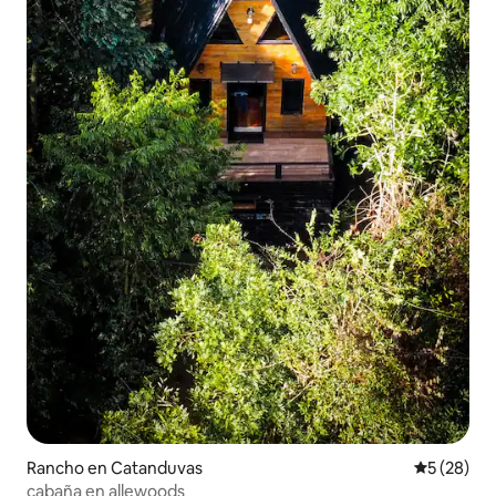
Rancho en Catanduvas
Calificaci
5 (28)
cabaña en allewoods