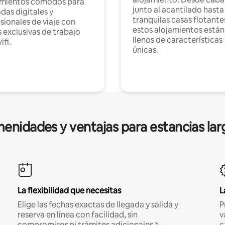
amientos cómodos para
junto al acantilado hasta
as digitales y
tranquilas casas flotante
sionales de viaje con
estos alojamientos están
 exclusivas de trabajo
llenos de características
ifi.
únicas.
enidades y ventajas para estancias lar
La flexibilidad que necesitas
L
Elige las fechas exactas de llegada y salida y
P
reserva en línea con facilidad, sin
v
compromisos ni trámites adicionales.*
c