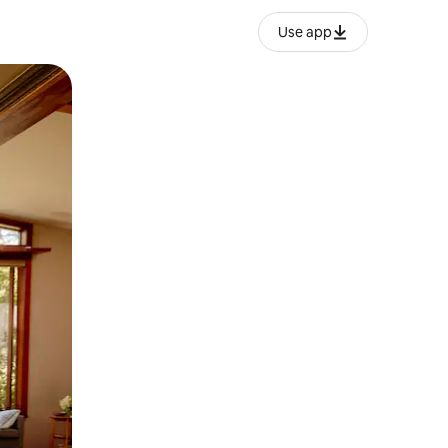
Use app
ien tocando y deslizando la pantalla.