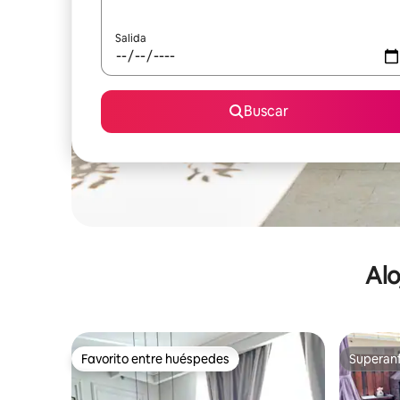
Salida
Buscar
Alo
Favorito entre huéspedes
Superanf
Favorito entre huéspedes
Superanf