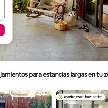
jamientos para estancias largas en tu 
itrión
Favorito entre huéspedes
itrión
De los mejores en Favorito ent