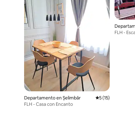
Departam
FLH - Esca
Departamento en Șelimbăr
Calificación promed
5 (15)
FLH - Casa con Encanto