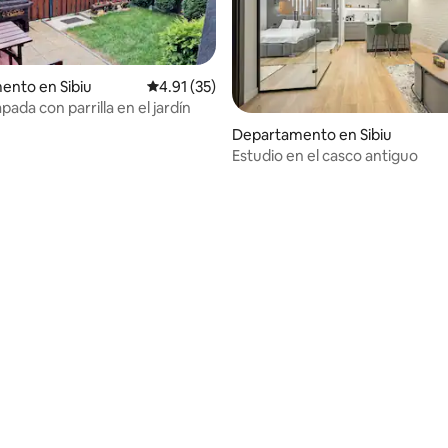
ento en Sibiu
Calificación promedio: 4.91 de 5; 35 evaluac
4.91 (35)
pada con parrilla en el jardín
Departamento en Sibiu
Estudio en el casco antiguo
io: 5 de 5; 15 evaluaciones