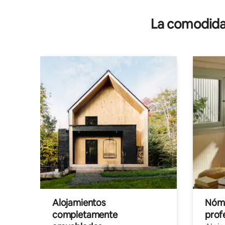
La comodidad
Alojamientos
Nóma
completamente
profe