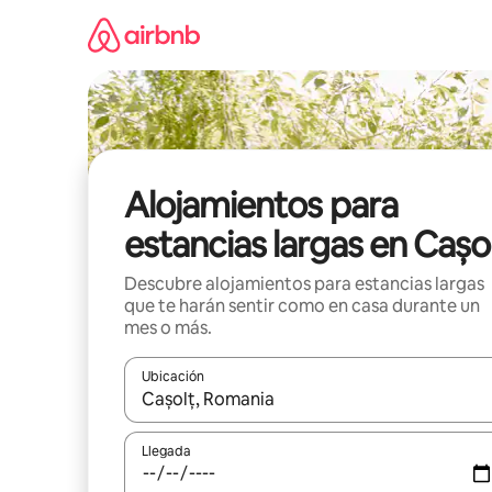
Ir
al
contenido
Alojamientos para
estancias largas en Cașo
Descubre alojamientos para estancias largas
que te harán sentir como en casa durante un
mes o más.
Ubicación
Cuando los resultados estén disponibles, podrás na
Llegada