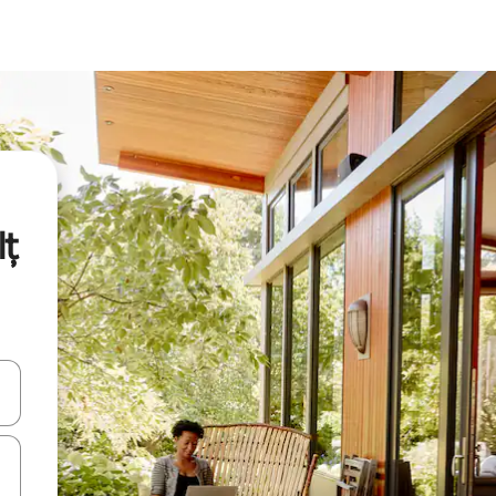
lț
vegar usando las teclas de las flechas hacia arriba y hacia abajo, o b