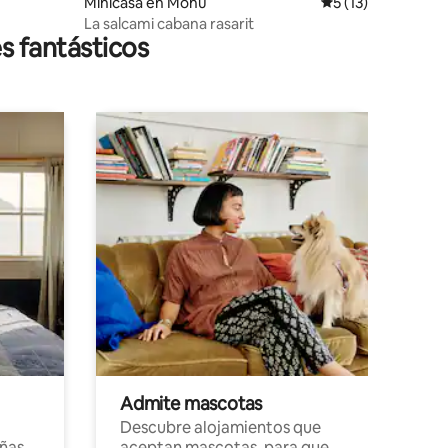
Minicasa en Mohu
Calificación prome
5 (13)
La salcami cabana rasarit
s fantásticos
Admite mascotas
Descubre alojamientos que
ñas
aceptan mascotas, para que