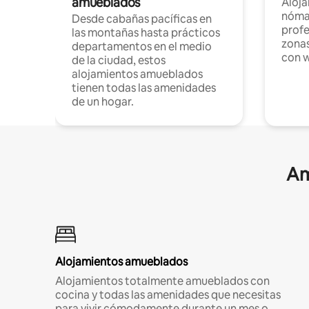
amueblados
Aloj
nómad
Desde cabañas pacíficas en
profe
las montañas hasta prácticos
zonas
departamentos en el medio
con w
de la ciudad, estos
alojamientos amueblados
tienen todas las amenidades
de un hogar.
Am
Alojamientos amueblados
Alojamientos totalmente amueblados con
cocina y todas las amenidades que necesitas
para vivir cómodamente durante un mes o