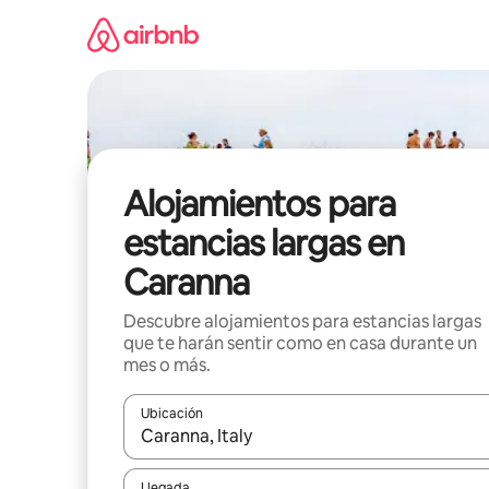
Ir
al
contenido
Alojamientos para
estancias largas en
Caranna
Descubre alojamientos para estancias largas
que te harán sentir como en casa durante un
mes o más.
Ubicación
Cuando los resultados estén disponibles, podrás na
Llegada