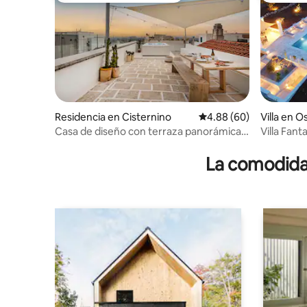
Residencia en Cisternino
Calificación promedio:
4.88 (60)
Villa en O
Casa de diseño con terraza panorámica,
Villa Fan
vista al mar y jacuzzi
La comodidad