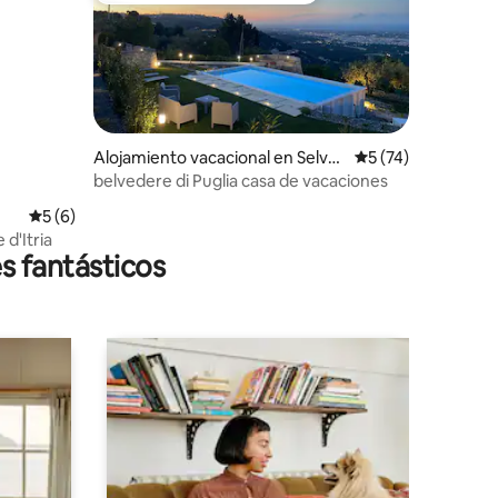
Alojamiento vacacional en Selva
Calificación prome
5 (74)
di Fasano
belvedere di Puglia casa de vacaciones
iones
Calificación promedio: 5 de 5; 6 evaluaciones
5 (6)
e d'Itria
s fantásticos