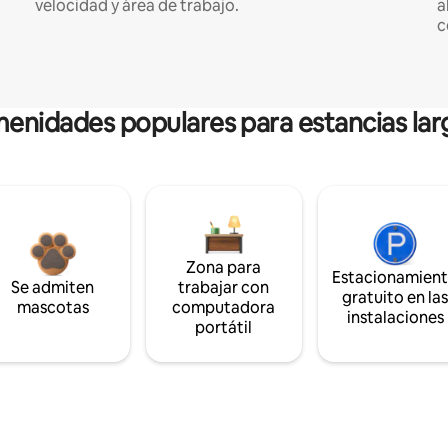
velocidad y área de trabajo.
a
c
enidades populares para estancias lar
Zona para
Estacionamien
Se admiten
trabajar con
gratuito en la
mascotas
computadora
instalaciones
portátil