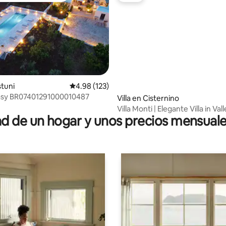
 4.88 de 5; 60 evaluaciones
stuni
Calificación promedio: 4.98 de 5; 123 evaluac
4.98 (123)
tasy BR07401291000010487
Villa en Cisternino
Villa Monti | Elegante Villa in Vall
 de un hogar y unos precios mensuale