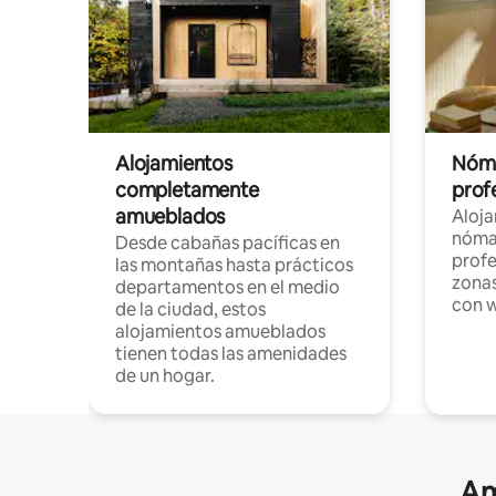
Alojamientos
Nóma
completamente
profe
amueblados
Aloj
nómad
Desde cabañas pacíficas en
profe
las montañas hasta prácticos
zonas
departamentos en el medio
con w
de la ciudad, estos
alojamientos amueblados
tienen todas las amenidades
de un hogar.
Am