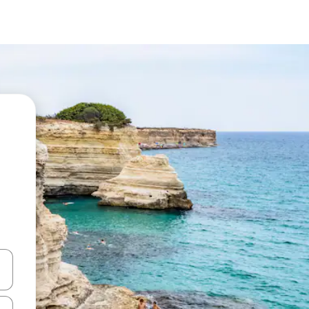
vegar usando las teclas de las flechas hacia arriba y hacia abajo, o b