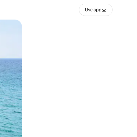
Use app
ien tocando y deslizando la pantalla.