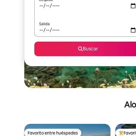
Salida
Buscar
Alo
Favorito entre huéspedes
Favor
Favorito entre huéspedes
De los m