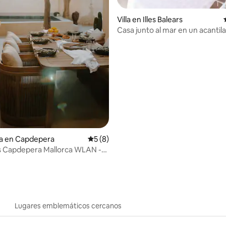
Villa en Illes Balears
Casa junto al mar en un acantil
: 4.5 de 5; 12 evaluaciones
Mallorca
ia en Capdepera
Calificación promedio: 5 de 5; 8 evaluac
5 (8)
s Capdepera Mallorca WLAN -
Patio
Lugares emblemáticos cercanos