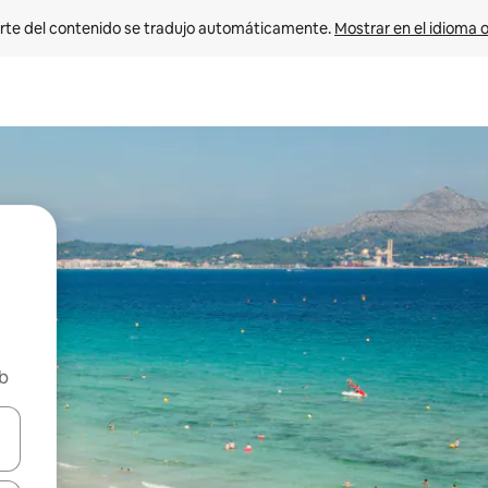
rte del contenido se tradujo automáticamente. 
Mostrar en el idioma o
nb
vegar usando las teclas de las flechas hacia arriba y hacia abajo, o b