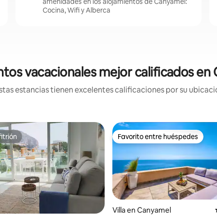
amenidades en los alojamientos de Canyamel:
Cocina, Wifi y Alberca
ntos vacacionales mejor calificados en
tas estancias tienen excelentes calificaciones por su ubicació
itrión
Favorito entre huéspedes
itrión
Favorito entre huéspedes
Villa en Canyamel