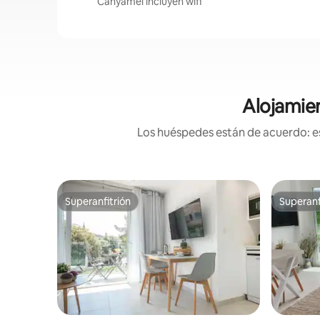
Canyamel incluyen wifi
Alojamie
Los huéspedes están de acuerdo: es
Superanfitrión
Superanf
Superanfitrión
Superanf