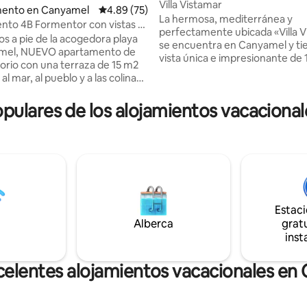
Villa Vistamar
4.83 de 5; 134 evaluaciones
ento en Canyamel
Calificación promedio: 4.89 de 5; 75 evaluac
4.89 (75)
La hermosa, mediterránea y
to 4B Formentor con vistas al
perfectamente ubicada «Villa 
cina en Cañamel
os a pie de la acogedora playa
se encuentra en Canyamel y ti
mel, NUEVO apartamento de
vista única e impresionante de 
orio con una terraza de 15 m2
grados del Mediterráneo turqu
 al mar, al pueblo y a las colinas
cinco terrazas con vistas al mar
anyamel. Luminoso salón
una mesa de comedor con sillas
rio, cocina totalmente
ulares de los alojamientos vacaciona
personas, un total de 8 tumbon
lavavajillas, lavadora,
gran bañera de hidromasaje. Of
, etc.), baño completo. Con
condiciones ideales para jugad
dicionado y calefacción.
golf y tenistas, ciclistas, excurs
O PARA TELETRABAJAR! Wifi:
amantes de la playa y surfistas.
edad privada con
más hermosas, campos de golf
jardines, una impresionante
ciudades en las inmediaciones 
n la azotea con tumbonas y
ptimo piso) y aparcamiento
Estac
Alberca
gratu
inst
celentes alojamientos vacacionales en