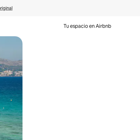
riginal
Tu espacio en Airbnb
ien tocando y deslizando la pantalla.