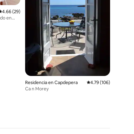
Calificación promedio: 4.66 de 5; 29 evaluaciones
4.66 (29)
ado en
iones
Residencia en Capdepera
Calificación promedio: 
4.79 (106)
Ca n Morey