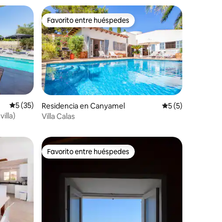
Favorito entre huéspedes
re huéspedes
Favorito entre huéspedes
Calificación promedio: 5 de 5; 35 evaluaciones
5 (35)
Residencia en Canyamel
Calificación prom
5 (5)
iones
illa)
Villa Calas
Favorito entre huéspedes
Favorito entre huéspedes