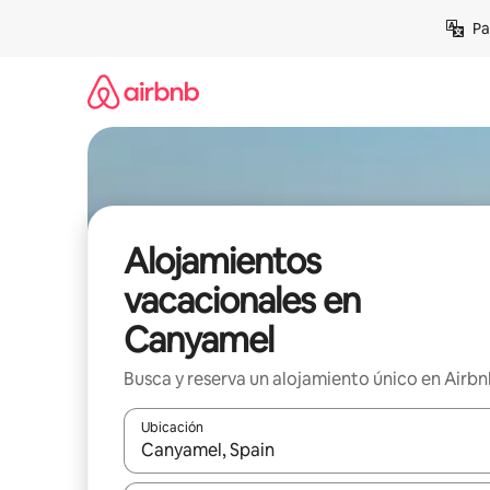
Ir
Pa
al
contenido
Alojamientos
vacacionales en
Canyamel
Busca y reserva un alojamiento único en Airb
Ubicación
Cuando los resultados estén disponibles, podrás na