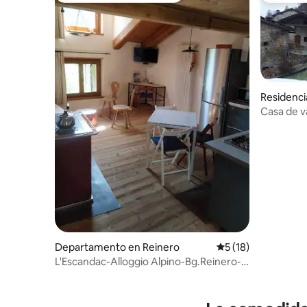
Residenci
Casa de v
(Macra) -
Departamento en Reinero
Calificación promed
5 (18)
L'Escandac-Alloggio Alpino-Bg.Reinero-
Marmora IT