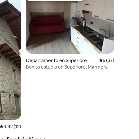
iones
Departamento en Superiore
Calificación prome
5 (37)
Bonito estudio en Superiore, Marmora
Calificación promedio: 4.92 de 5; 12 evaluaciones
4.92 (12)