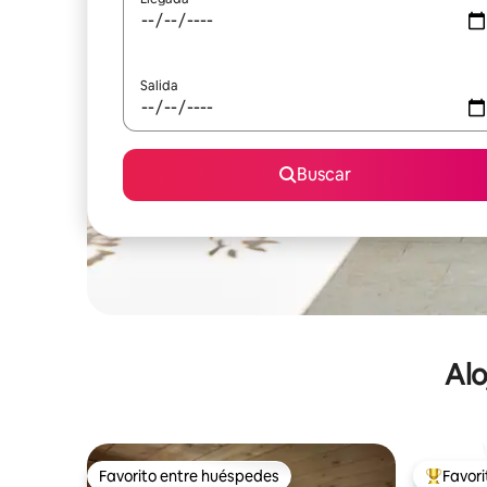
Salida
Buscar
Alo
Favorito entre huéspedes
Favor
Favorito entre huéspedes
De los m