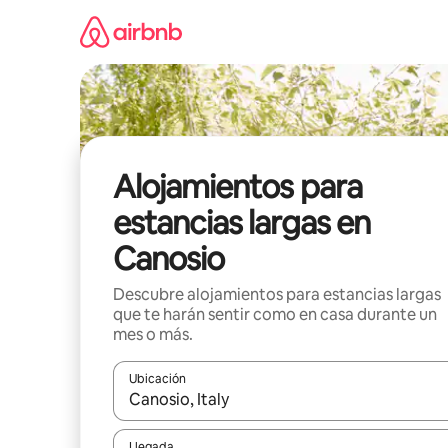
Ir
al
contenido
Alojamientos para
estancias largas en
Canosio
Descubre alojamientos para estancias largas
que te harán sentir como en casa durante un
mes o más.
Ubicación
Cuando los resultados estén disponibles, podrás na
Llegada