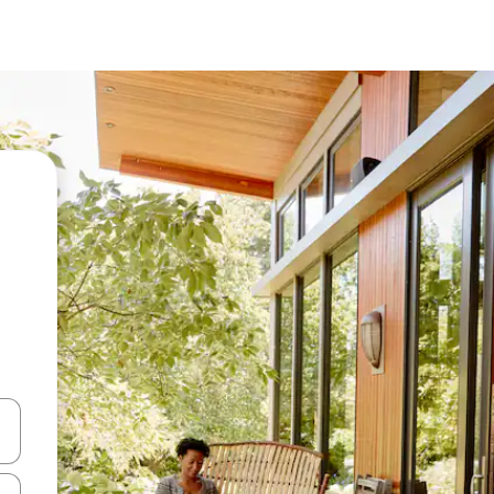
vegar usando las teclas de las flechas hacia arriba y hacia abajo, o b