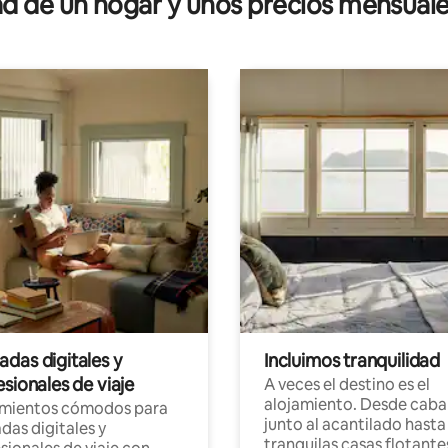
 de un hogar y unos precios mensuale
das digitales y
Incluimos tranquilidad
sionales de viaje
A veces el destino es el
alojamiento. Desde caba
amientos cómodos para
junto al acantilado hasta
as digitales y
tranquilas casas flotante