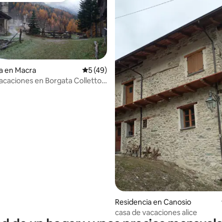
a en Macra
Calificación promedio: 5 de 5; 49 evaluac
5 (49)
acaciones en Borgata Colletto
 1400 m
io: 5 de 5; 18 evaluaciones
Residencia en Canosio
casa de vacaciones alice