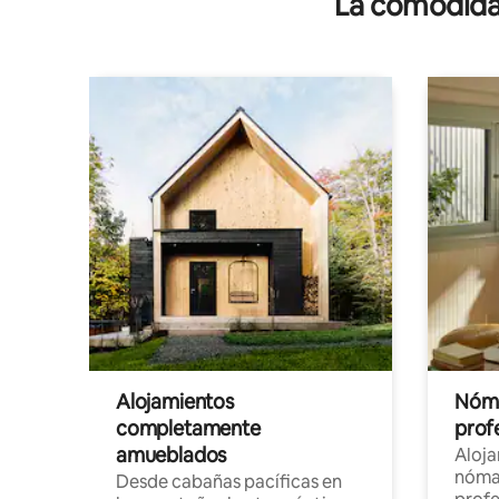
La comodidad
Alojamientos
Nóma
completamente
profe
amueblados
Aloj
nómad
Desde cabañas pacíficas en