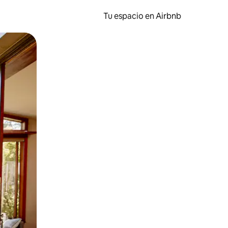
Tu espacio en Airbnb
ien tocando y deslizando la pantalla.