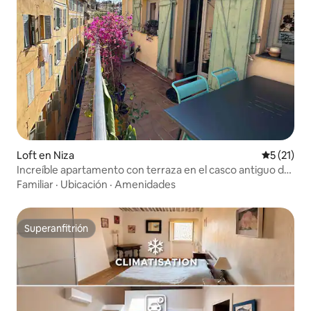
Loft en Niza
Calificaci
5 (21)
Increíble apartamento con terraza en el casco antiguo de
Niza
Familiar
·
Ubicación
·
Amenidades
Superanfitrión
Superanfitrión