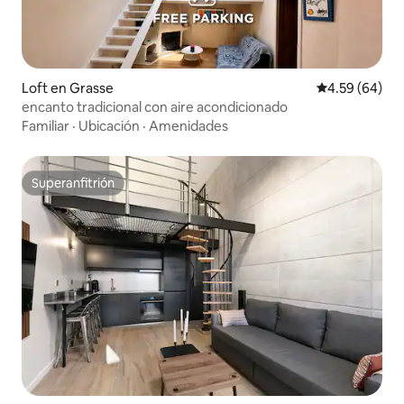
Loft en Grasse
Calificación p
4.59 (64)
encanto tradicional con aire acondicionado
Familiar
·
Ubicación
·
Amenidades
Superanfitrión
Superanfitrión