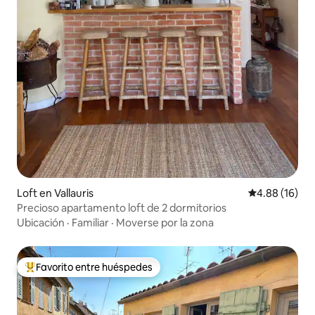
Loft en Vallauris
Calificación 
4.88 (16)
Precioso apartamento loft de 2 dormitorios
Ubicación
·
Familiar
·
Moverse por la zona
Favorito entre huéspedes
De los mejores en Favorito entre huéspedes