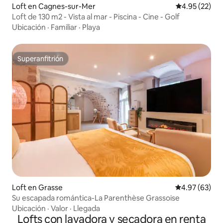
Loft en Cagnes-sur-Mer
Calificación 
4.95 (22)
Loft de 130 m2 - Vista al mar - Piscina - Cine - Golf
Ubicación
·
Familiar
·
Playa
Superanfitrión
Superanfitrión
Loft en Grasse
Calificación p
4.97 (63)
Su escapada romántica-La Parenthèse Grassoise
Ubicación
·
Valor
·
Llegada
Lofts con lavadora y secadora en renta