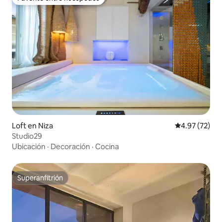
Favorito entre huéspedes
Loft en Niza
Calificación 
4.97 (72)
Studio29
Ubicación
·
Decoración
·
Cocina
Superanfitrión
Superanfitrión