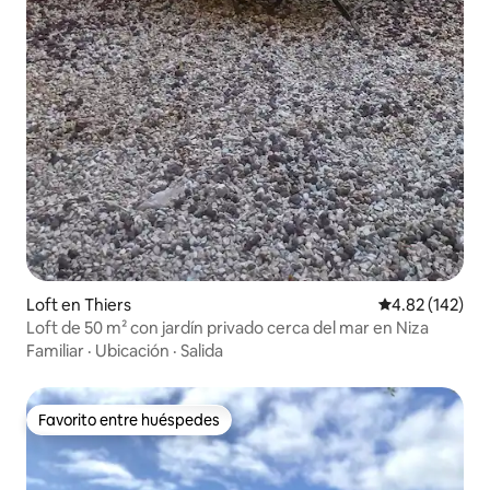
Loft en Thiers
Calificación p
4.82 (142)
Loft de 50 m² con jardín privado cerca del mar en Niza
Familiar
·
Ubicación
·
Salida
Favorito entre huéspedes
Favorito entre huéspedes