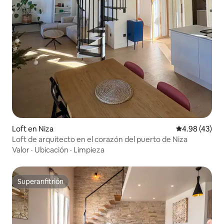
Loft en Niza
Calificación 
4.98 (43)
Loft de arquitecto en el corazón del puerto de Niza
Valor
·
Ubicación
·
Limpieza
Superanfitrión
Superanfitrión