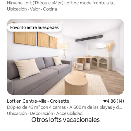
Nirvana Loft (Théoule sMer) Loft de moda frente a la
playa
Ubicación
·
Valor
·
Cocina
Favorito entre huéspedes
Favorito entre huéspedes
Loft en Centre-ville - Croisette
Calificación 
4.86 (14)
Dúplex de 43 m² con 4 camas - A 600 m de las playas y del
Palacio de Festivales
Ubicación
·
Decoración
·
Accesibilidad
Otros lofts vacacionales