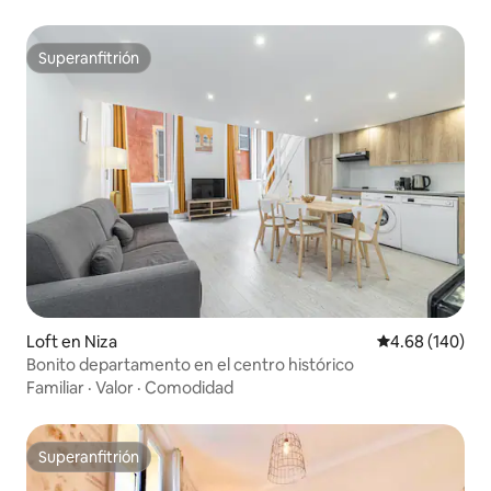
Superanfitrión
Superanfitrión
Loft en Niza
Calificación pr
4.68 (140)
Bonito departamento en el centro histórico
Familiar
·
Valor
·
Comodidad
Superanfitrión
Superanfitrión