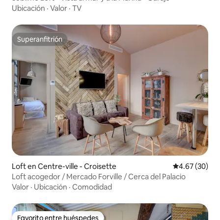
Ubicación
·
Valor
·
TV
Superanfitrión
Superanfitrión
Loft en Centre-ville - Croisette
Calificación p
4.67 (30)
Loft acogedor / Mercado Forville / Cerca del Palacio
Valor
·
Ubicación
·
Comodidad
Favorito entre huéspedes