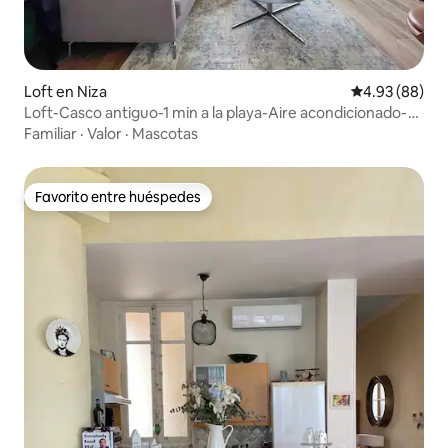
Loft en Niza
Calificación p
4.93 (88)
Loft-Casco antiguo-1 min a la playa-Aire acondicionado-
Balcón-Estacionamiento
Familiar
·
Valor
·
Mascotas
Favorito entre huéspedes
Favorito entre huéspedes