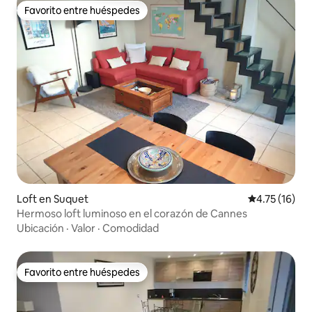
Favorito entre huéspedes
Favorito entre huéspedes
Loft en Suquet
Calificación 
4.75 (16)
Hermoso loft luminoso en el corazón de Cannes
Ubicación
·
Valor
·
Comodidad
Favorito entre huéspedes
Favorito entre huéspedes