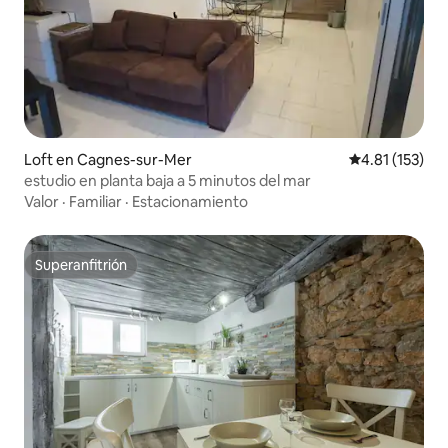
Loft en Cagnes-sur-Mer
Calificación p
4.81 (153)
estudio en planta baja a 5 minutos del mar
Valor
·
Familiar
·
Estacionamiento
Superanfitrión
Superanfitrión