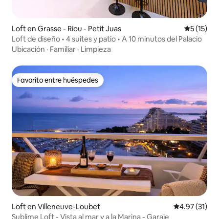
Loft en Grasse - Riou - Petit Juas
Calificaci
5 (15)
Loft de diseño • 4 suites y patio • A 10 minutos del Palacio
Ubicación
·
Familiar
·
Limpieza
Favorito entre huéspedes
Favorito entre huéspedes
Loft en Villeneuve-Loubet
Calificación 
4.97 (31)
Sublime Loft - Vista al mar y a la Marina - Garaje