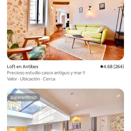
Loft en Antibes
Calificación pr
4.68 (264)
Precioso estudio casco antiguo y mar !!
Valor
·
Ubicación
·
Cerca
Superanfitrión
Superanfitrión