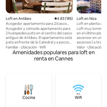
Loft en Antibes
Calificación promedio: 4.83 de 5
4.83 (185)
Loft en Niza
Acogedor apartamento para 2/casco
Loft en planta alta
antiguo de Antibes
balcón sobre el pu
Acogedor y cómodo apartamento para
Loft muy luminoso
2 huéspedes justo en el centro del casco
en el último piso (
antiguo de Antibes. El apartamento está
ascensor en un edi
justo enfrente de la Catedral y a pocos
ascensor) a tiro d
pasos del Museo Picasso y del mercado
Viejo. La unidad es
Familiar
·
Ubicación
·
Wifi
Valor
·
Ubicación
·
provenzal. La habitación principal cuenta
Amenidades populares para loft en
ofrece vistas sin 
con una cocina totalmente equipada,
Viejo, Cap de Nice
renta en Cannes
sala de estar, comedor y nicho con
disfrutar desde el 
escritorio y estantes si necesitas
de comedor o inclu
trabajar. Una escalera de caracol te lleva
ubicación no puede
a un dormitorio tranquilo con una cama
el paseo marítimo,
de tamaño queen. El baño tiene una
todos los servicios
bañera, lavamanos e inodoro. Se
a pie. Se puede acceder a la unidad
proporcionan sábanas y toallas. WIFI y
desde el aeropuert
aire acondicionado fuertes.
tranvía.
Cocina
Wifi