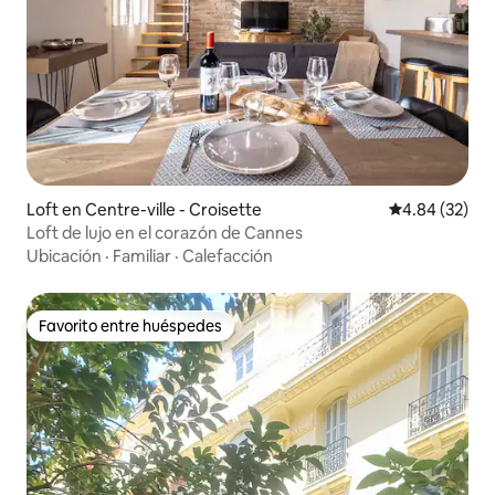
Loft en Centre-ville - Croisette
Calificación p
4.84 (32)
Loft de lujo en el corazón de Cannes
Ubicación
·
Familiar
·
Calefacción
Favorito entre huéspedes
Favorito entre huéspedes