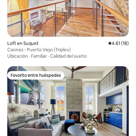
Loft en Suquet
Calificación 
4.61 (18)
Cannes - Puerto Viejo (Tríplex)
Ubicación
·
Familiar
·
Calidad del sueño
Favorito entre huéspedes
Favorito entre huéspedes