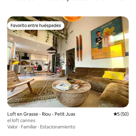
Favorito entre huéspedes
Favorito entre huéspedes
Loft en Grasse - Riou - Petit Juas
Calificaci
5 (50)
el loft cannes
Valor
·
Familiar
·
Estacionamiento