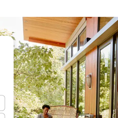
vegar usando las teclas de las flechas hacia arriba y hacia abajo, o b