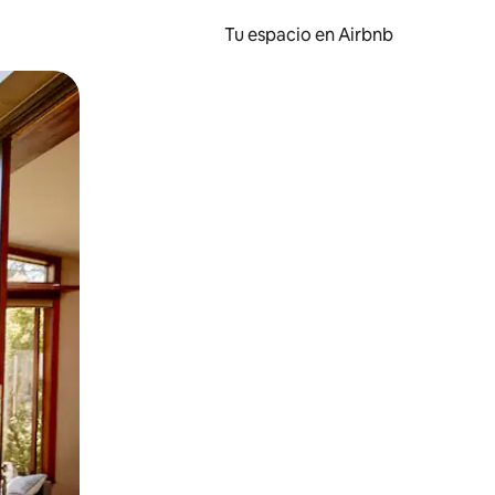
Tu espacio en Airbnb
ien tocando y deslizando la pantalla.