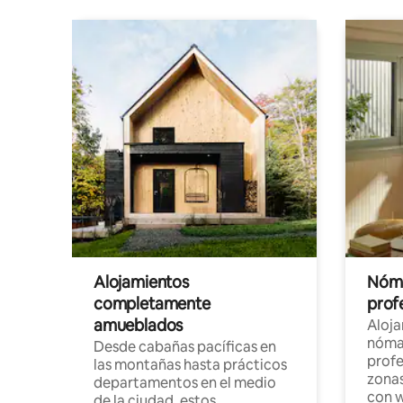
Alojamientos
Nóma
completamente
profe
amueblados
Aloj
nómad
Desde cabañas pacíficas en
profe
las montañas hasta prácticos
zonas
departamentos en el medio
con w
de la ciudad, estos