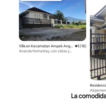
Villa en Kecamatan Ampek Angk
Calificación promed
5 (16)
ek
Ananda Homestay, con vistas y
estacionamiento gratuito
Residenci
Baleh
Alojamie
La comodidad