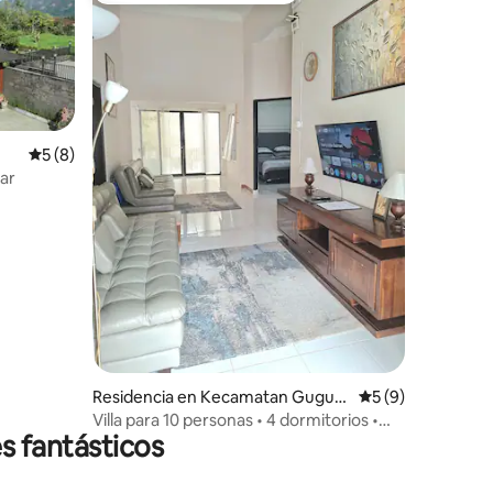
Calificación promedio: 5 de 5; 8 evaluaciones
5 (8)
kar
iones
Residencia en Kecamatan Guguk
Calificación prom
5 (9)
Panjang
Villa para 10 personas • 4 dormitorios •
s fantásticos
Perfecta para grupos