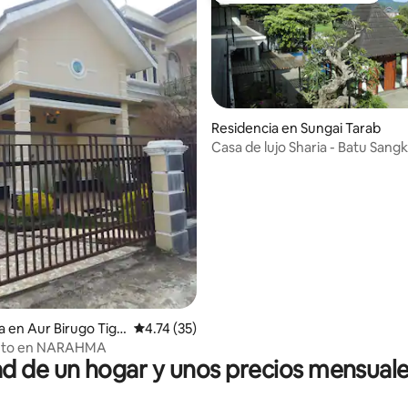
Residencia en Sungai Tarab
Casa de lujo Sharia - Batu Sang
io: 5 de 5; 16 evaluaciones
a en Aur Birugo Tigo
Calificación promedio: 4.74 de 5; 35 evaluac
4.74 (35)
nto en NARAHMA
 de un hogar y unos precios mensuale