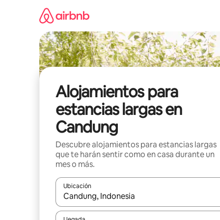
Ir
al
contenido
Alojamientos para
estancias largas en
Candung
Descubre alojamientos para estancias largas
que te harán sentir como en casa durante un
mes o más.
Ubicación
Cuando los resultados estén disponibles, podrás na
Llegada