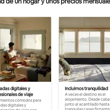
 de un hogar y unos precios mensuale
das digitales y
Incluimos tranquilidad
sionales de viaje
A veces el destino es el
alojamiento. Desde caba
amientos cómodos para
junto al acantilado hasta
as digitales y
tranquilas casas flotante