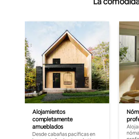
La comodidad
Alojamientos
Nóma
completamente
profe
amueblados
Aloj
nómad
Desde cabañas pacíficas en