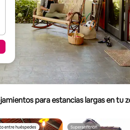
jamientos para estancias largas en tu 
ito entre huéspedes
Superanfitrión
ejores en Favorito entre huéspedes
Superanfitrión