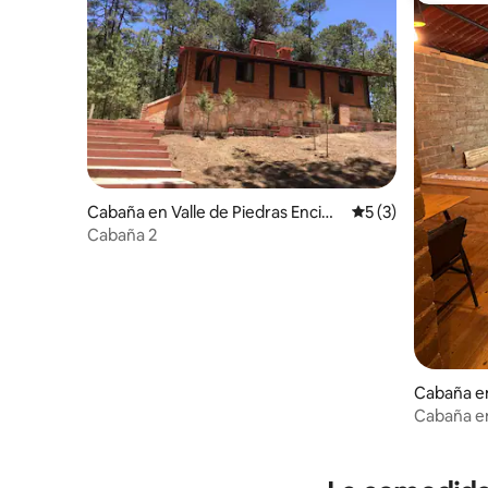
Cabaña en Valle de Piedras Encim
Calificación prome
5 (3)
adas
Cabaña 2
Cabaña e
Cabaña en