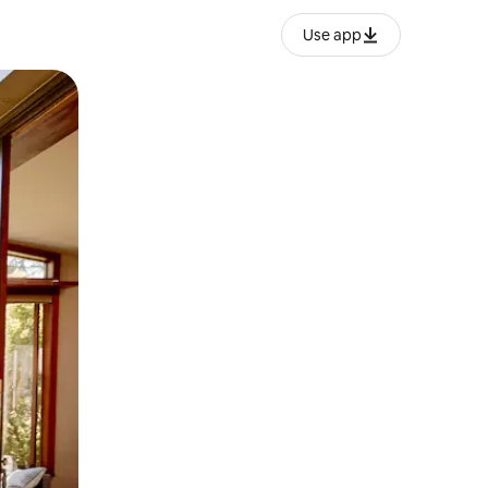
Use app
ien tocando y deslizando la pantalla.