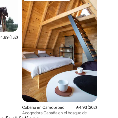
alificación promedio: 4.89 de 5; 152 evaluaciones
4.89 (152)
l
iones
Cabaña en Camotepec
Calificación promedio: 
4.93 (202)
Acogedora Cabaña en el bosque de
Zacatlan Alpina 1