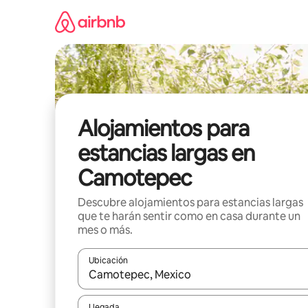
Ir
al
contenido
Alojamientos para
estancias largas en
Camotepec
Descubre alojamientos para estancias largas
que te harán sentir como en casa durante un
mes o más.
Ubicación
Cuando los resultados estén disponibles, podrás na
Llegada