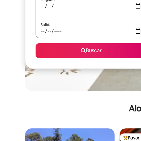
Salida
Buscar
Alo
Favor
De los m