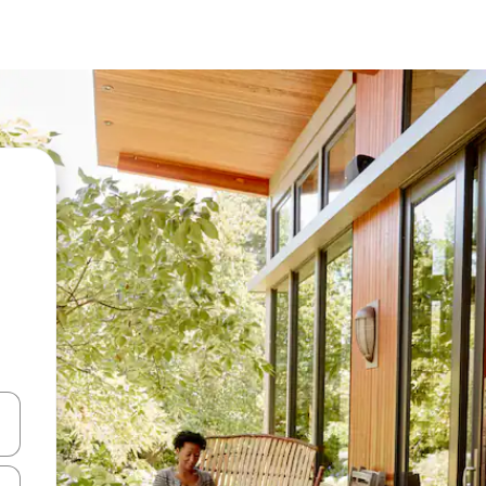
vegar usando las teclas de las flechas hacia arriba y hacia abajo, o b