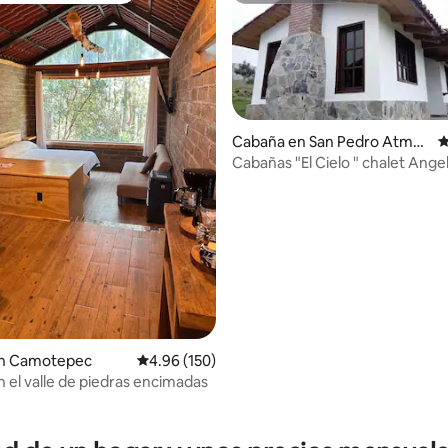
Cabaña en San Pedro Atmatl
C
a
Cabañas "El Cielo " chalet Ange
dio: 5 de 5; 3 evaluaciones
n Camotepec
Calificación promedio: 4.96 de 5; 150 evaluac
4.96 (150)
 el valle de piedras encimadas