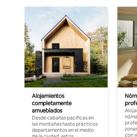
Alojamientos
Nóma
completamente
profe
amueblados
Aloj
nómad
Desde cabañas pacíficas en
profe
las montañas hasta prácticos
zonas
departamentos en el medio
con w
de la ciudad, estos