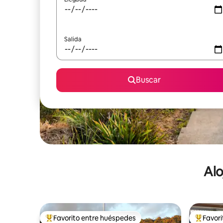
Salida
Buscar
Alo
Favorito entre huéspedes
Favor
De los mejores en Favorito entre huéspedes
De los m