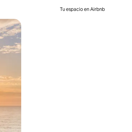
Tu espacio en Airbnb
ien tocando y deslizando la pantalla.