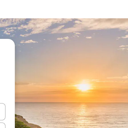
vegar usando las teclas de las flechas hacia arriba y hacia abajo, o b