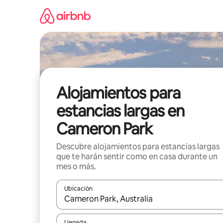
Ir
al
contenido
Alojamientos para
estancias largas en
Cameron Park
Descubre alojamientos para estancias largas
que te harán sentir como en casa durante un
mes o más.
Ubicación
Cuando los resultados estén disponibles, podrás na
Llegada