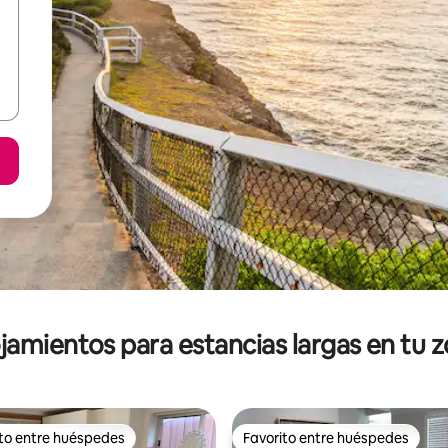
jamientos para estancias largas en tu 
ito entre huéspedes
Favorito entre huéspedes
ejores en Favorito entre huéspedes
Favorito entre huéspedes