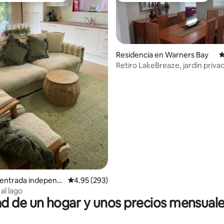
Residencia en Warners Bay
C
Retiro LakeBreaze, jardín priva
cerrado
 4.9 de 5; 103 evaluaciones
 entrada independi
Calificación promedio: 4.95 de 5; 293 evaluac
4.95 (293)
peers Point
 al lago
 de un hogar y unos precios mensuale