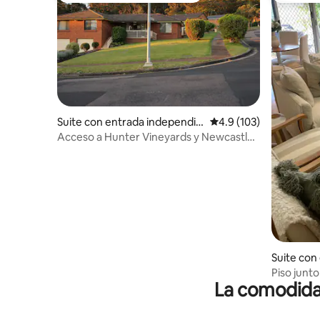
Suite con entrada independie
Calificación promedio:
4.9 (103)
nte en Elermore Vale
Acceso a Hunter Vineyards y Newcastle
SC
Suite con
ente en S
Piso junto
La comodidad