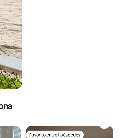
zona
Favorito entre huéspedes
Favorito entre huéspedes