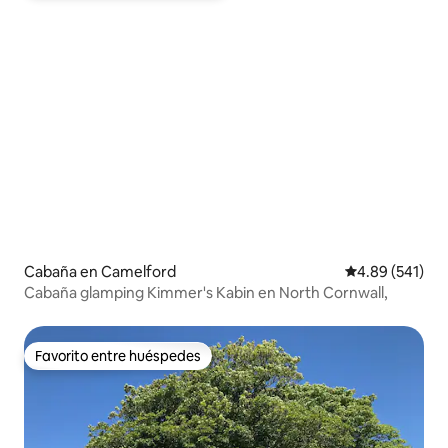
Cabaña en Camelford
Calificación pr
4.89 (541)
Cabaña glamping Kimmer's Kabin en North Cornwall,
Favorito entre huéspedes
Favorito entre huéspedes