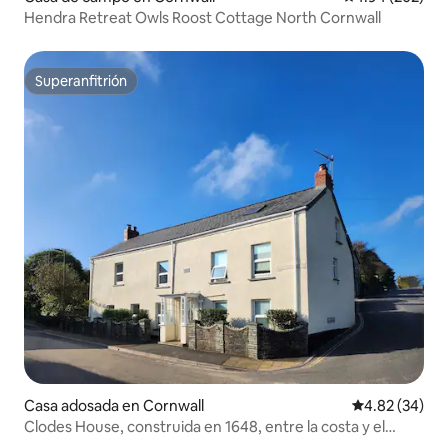
Hendra Retreat Owls Roost Cottage North Cornwall
Superanfitrión
Superanfitrión
Casa adosada en Cornwall
Calificación p
4.82 (34)
Clodes House, construida en 1648, entre la costa y el
páramo.