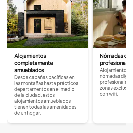
Alojamientos
Nómadas digit
completamente
profesionales 
amueblados
Alojamientos 
nómadas digita
Desde cabañas pacíficas en
profesionales d
las montañas hasta prácticos
zonas exclusiva
departamentos en el medio
con wifi.
de la ciudad, estos
alojamientos amueblados
tienen todas las amenidades
de un hogar.