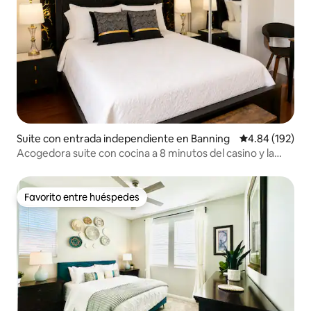
Suite con entrada independiente en Banning
Calificación pr
4.84 (192)
Acogedora suite con cocina a 8 minutos del casino y la
autopista 10
Favorito entre huéspedes
Favorito entre huéspedes