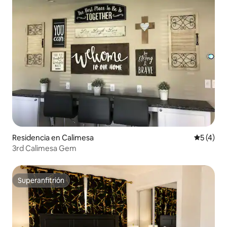
Residencia en Calimesa
Calificac
5 (4)
3rd Calimesa Gem
Superanfitrión
Superanfitrión