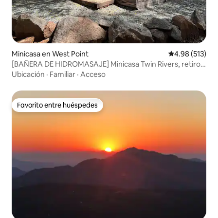
Minicasa en West Point
Calificación p
4.98 (513)
[BAÑERA DE HIDROMASAJE] Minicasa Twin Rivers, retiro
letón
Ubicación
·
Familiar
·
Acceso
Favorito entre huéspedes
Favorito entre huéspedes