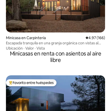
Minicasa en Carpintería
Calificación pr
4.97 (166)
Escapada tranquila en una granja orgánica con vistas al
mar
Ubicación
·
Valor
·
Vista
Minicasas en renta con asientos al aire
libre
Favorito entre huéspedes
De los mejores en Favorito entre huéspedes