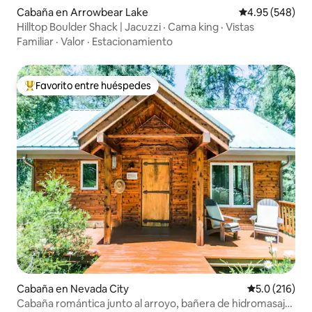
Cabaña en Arrowbear Lake
Calificación pr
4.95 (548)
Hilltop Boulder Shack | Jacuzzi · Cama king · Vistas
Familiar
·
Valor
·
Estacionamiento
Favorito entre huéspedes
De los mejores en Favorito entre huéspedes
Cabaña en Nevada City
Calificación 
5.0 (216)
Cabaña romántica junto al arroyo, bañera de hidromasaje,