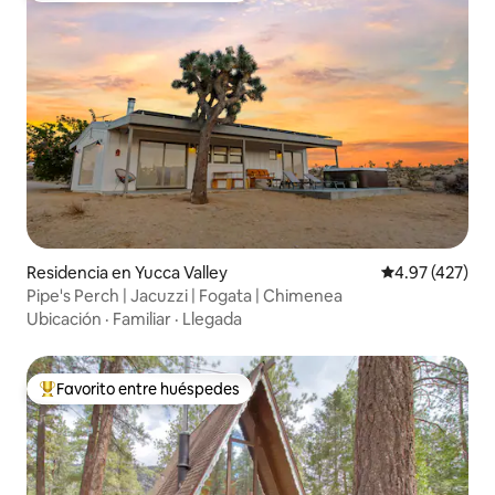
Residencia en Yucca Valley
Calificación p
4.97 (427)
Pipe's Perch | Jacuzzi | Fogata | Chimenea
Ubicación
·
Familiar
·
Llegada
Favorito entre huéspedes
De los mejores en Favorito entre huéspedes