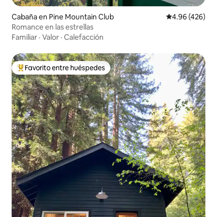
Cabaña en Pine Mountain Club
Calificación pr
4.96 (426)
Romance en las estrellas
Familiar
·
Valor
·
Calefacción
Favorito entre huéspedes
De los mejores en Favorito entre huéspedes