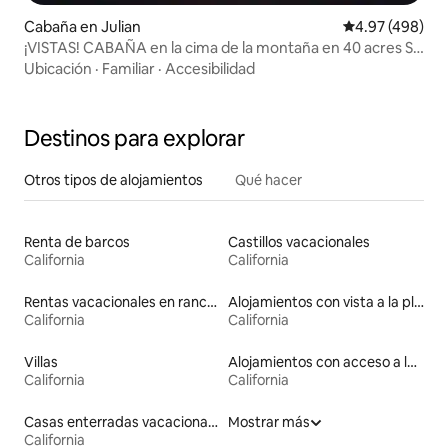
Cabaña en Julian
Calificación pr
4.97 (498)
¡VISTAS! CABAÑA en la cima de la montaña en 40 acres Se
admiten mascotas
Ubicación
·
Familiar
·
Accesibilidad
Destinos para explorar
Otros tipos de alojamientos
Qué hacer
Renta de barcos
Castillos vacacionales
California
California
Rentas vacacionales en ranchos
Alojamientos con vista a la playa
California
California
Villas
Alojamientos con acceso a las pistas de esquí
California
California
Casas enterradas vacacionales
Mostrar más
California