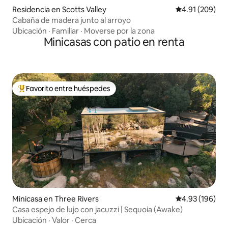
Residencia en Scotts Valley
Calificación pr
4.91 (209)
Cabaña de madera junto al arroyo
Ubicación
·
Familiar
·
Moverse por la zona
Minicasas con patio en renta
Favorito entre huéspedes
De los mejores en Favorito entre huéspedes
Minicasa en Three Rivers
Calificación pr
4.93 (196)
Casa espejo de lujo con jacuzzi | Sequoia (Awake)
Ubicación
·
Valor
·
Cerca