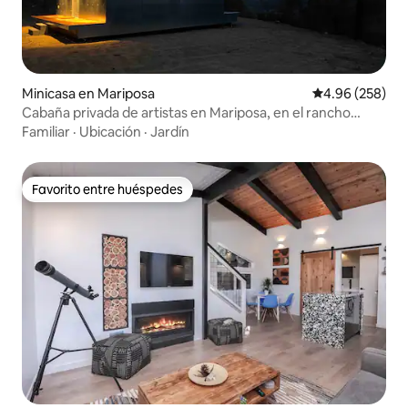
Minicasa en Mariposa
Calificación pr
4.96 (258)
Cabaña privada de artistas en Mariposa, en el rancho
Yosemite
Familiar
·
Ubicación
·
Jardín
Favorito entre huéspedes
Favorito entre huéspedes