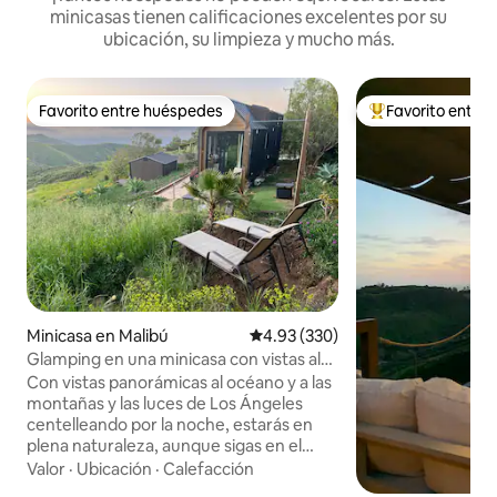
minicasas tienen calificaciones excelentes por su
ubicación, su limpieza y mucho más.
Favorito entre huéspedes
Favorito entre
Favorito entre huéspedes
De los mejores en
Minicasa en Malibú
Calificación promedio: 4.93 de 5
4.93 (330)
Glamping en una minicasa con vistas al
mar y a la montaña
Con vistas panorámicas al océano y a las
montañas y las luces de Los Ángeles
centelleando por la noche, estarás en
plena naturaleza, aunque sigas en el
centro de Malibú (no cerca de la zona
Valor
·
Ubicación
·
Calefacción
afectada por el incendio). A 5 minutos en