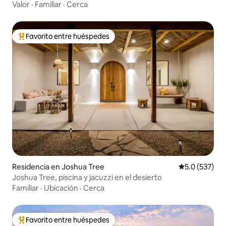
privacidad
Valor
·
Familiar
·
Cerca
Favorito entre huéspedes
De los mejores en Favorito entre huéspedes
Residencia en Joshua Tree
Calificación 
5.0 (537)
Joshua Tree, piscina y jacuzzi en el desierto
Familiar
·
Ubicación
·
Cerca
Favorito entre huéspedes
De los mejores en Favorito entre huéspedes