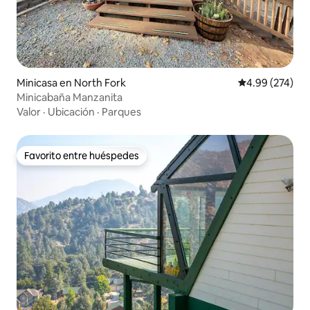
Minicasa en North Fork
Calificación pr
4.99 (274)
Minicabaña Manzanita
Valor
·
Ubicación
·
Parques
Favorito entre huéspedes
Favorito entre huéspedes