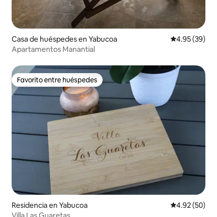
Casa de huéspedes en Yabucoa
Calificación p
4.95 (39)
Apartamentos Manantial
Favorito entre huéspedes
Favorito entre huéspedes
Residencia en Yabucoa
Calificación p
4.92 (50)
Villa Las Guaretas