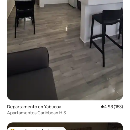
Departamento en Yabucoa
Calificación p
4.93 (153)
Apartamentos Caribbean H.S.