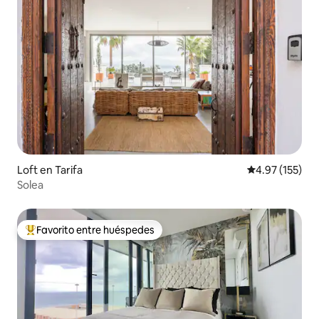
Loft en Tarifa
Calificación p
4.97 (155)
Solea
Favorito entre huéspedes
De los mejores en Favorito entre huéspedes