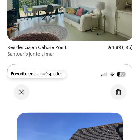
Residencia en Cahore Point
Calificación pr
4.89 (195)
Santuario junto al mar
Favorito entre huéspedes
Favorito entre huéspedes