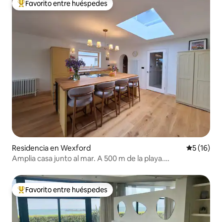
Favorito entre huéspedes
De los mejores en Favorito entre huéspedes
Residencia en Wexford
Calificaci
5 (16)
Amplia casa junto al mar. A 500 m de la playa.
Recientemente renovada
Favorito entre huéspedes
De los mejores en Favorito entre huéspedes