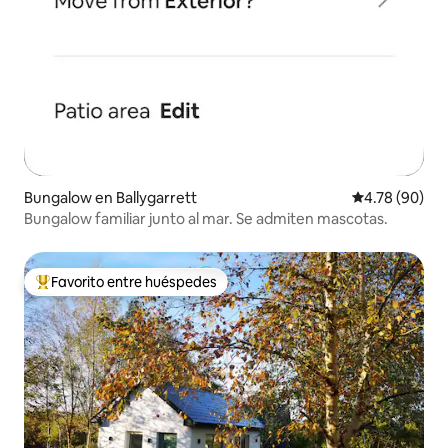
Bungalow en Ballygarrett
Calificación p
4.78 (90)
Bungalow familiar junto al mar. Se admiten mascotas.
Favorito entre huéspedes
De los mejores en Favorito entre huéspedes