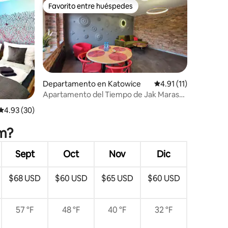
Favorito entre huéspedes
Favorito entre huéspedes
Departamento en Katowice
Calificación promedio
4.91 (11)
Apartamento del Tiempo de Jak Marasu
Nikisz
iones
Calificación promedio: 4.93 de 5; 30 evaluaciones
4.93 (30)
om?
Sept
Oct
Nov
Dic
$68 USD
$60 USD
$65 USD
$60 USD
57 °F
48 °F
40 °F
32 °F