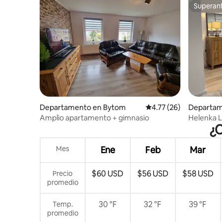
Superanf
Superanf
Departamento en Bytom
Calificación promedio:
4.77 (26)
Departam
Amplio apartamento + gimnasio
Helenka L
¿C
Mes
Ene
Feb
Mar
$60 USD
$56 USD
$58 USD
Precio
promedio
30 °F
32 °F
39 °F
Temp.
promedio