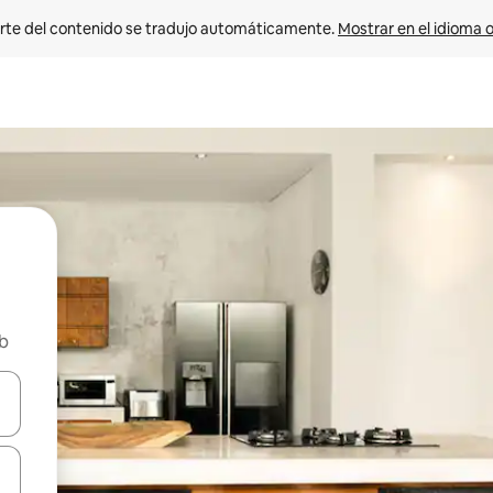
rte del contenido se tradujo automáticamente. 
Mostrar en el idioma o
nb
vegar usando las teclas de las flechas hacia arriba y hacia abajo, o b