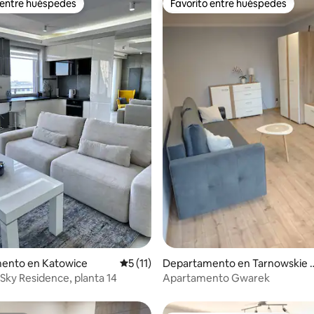
 entre huéspedes
Favorito entre huéspedes
 entre huéspedes
Favorito entre huéspedes
 4.81 de 5; 21 evaluaciones
ento en Katowice
Calificación promedio: 5 de 5; 11 evaluac
5 (11)
Departamento en Tarnowskie 
óry
Sky Residence, planta 14
Apartamento Gwarek