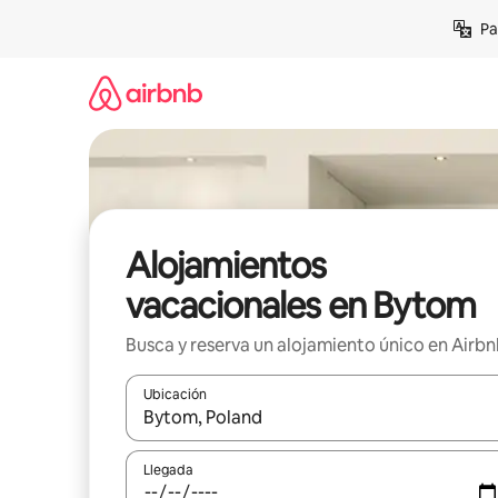
Ir
Pa
al
contenido
Alojamientos
vacacionales en Bytom
Busca y reserva un alojamiento único en Airb
Ubicación
Cuando los resultados estén disponibles, podrás na
Llegada