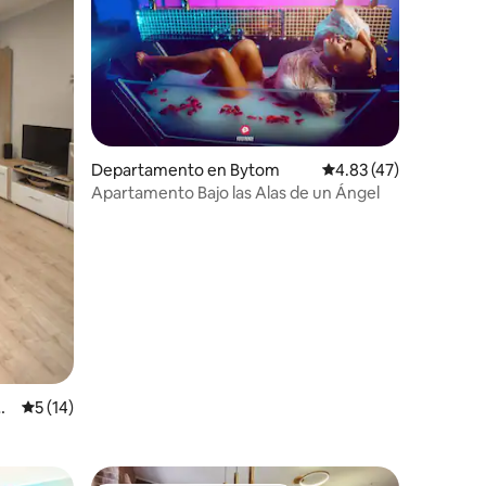
Departamento en Bytom
Calificación promedio:
4.83 (47)
Apartamento Bajo las Alas de un Ángel
iones
G
Calificación promedio: 5 de 5; 14 evaluaciones
5 (14)