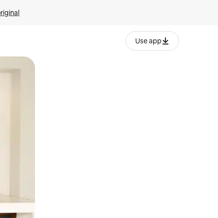
riginal
Use app
ien tocando y deslizando la pantalla.