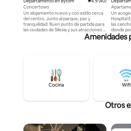
Departamento en Bytom
Calificación promedio
4.9 (40)
Departam
Concertowo
Apartame
Un alojamiento nuevo y con estilo cerca
Un acoged
del centro. Junto al parque, paz y
Hospital E
tranquilidad. Buen punto de partida para
las canch
las ciudades de Silesia y sus atracciones :
donde po
Amenidades p
Katowice Spodek, a 20 minutos Estadio
y calmart
Chorzów Śląski Stadium - 20 min Gliwice
la vida co
Arena: 20 minutos Autobús, parada de
una superf
tránsito - 5 minutos caminando Tiendas
una sala d
cercanas, bar de comida rápida. Un
con cocin
apartamento en una antigua casa
pasillo. E
adosada de ladrillo con una entrada
necesario
independiente dentro del patio trasero.
Cerca del 
En los días calurosos, da refugio y un
otras ciud
Cocina
Wifi
ambiente agradable sin necesidad de
Gliwice, 
aire acondicionado.
Otros e