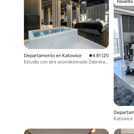
Favorito
Favorito
Departamento en Katowice
Calificación promedio:
4.81 (21)
Estudio con aire acondicionado Zabrska
15 | Aparcamiento, escritorio
Departam
Katowice 