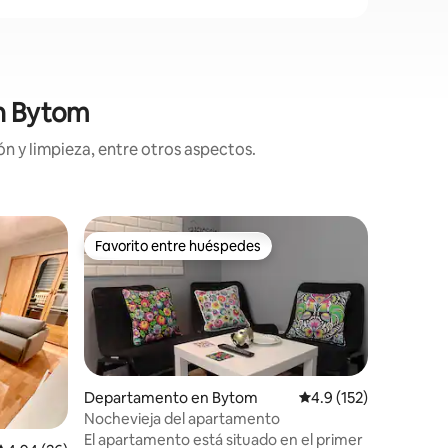
en Bytom
n y limpieza, entre otros aspectos.
Departa
Favorito entre huéspedes
Superanf
Favorito entre huéspedes
Superanf
Bytom, C
El elega
joya en 
equipado
de negoci
minutos 
la estaci
Silesia.
Departamento en Bytom
Calificación promedio
4.9 (152)
viajes, e
Nochevieja del apartamento
distancia
El apartamento está situado en el primer