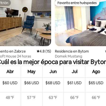
itrión
Favorito entre huéspedes
itrión
Favorito entre huéspedes
 4.77 de 5; 26 evaluaciones
ento en Zabrze
Calificación promedio: 4.8 de 5; 15 evaluac
4.8 (15)
Residencia en Bytom
oft House 24 horas
Domek Mustang
uál es la mejor época para visitar Byt
Abr
May
Jun
Jul
Ago
$60 USD
$66 USD
$68 USD
$61 USD
$65 USD
48 °F
57 °F
63 °F
66 °F
66 °F