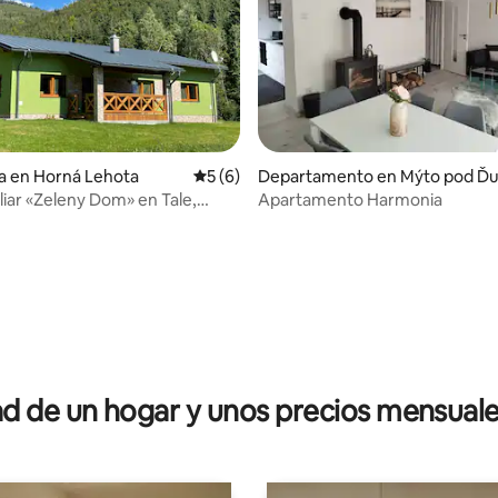
a en Horná Lehota
Calificación promedio: 5 de 5; 6 evaluac
5 (6)
Departamento en Mýto pod Ď
bierom
liar «Zeleny Dom» en Tale,
Apartamento Harmonia
ur
dio: 5 de 5; 5 evaluaciones
 de un hogar y unos precios mensuale