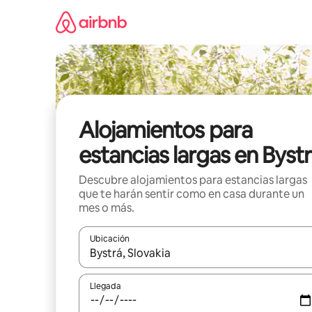
Ir
al
contenido
Alojamientos para
estancias largas en Byst
Descubre alojamientos para estancias largas
que te harán sentir como en casa durante un
mes o más.
Ubicación
Cuando los resultados estén disponibles, podrás na
Llegada