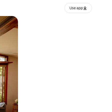
Use app
ien tocando y deslizando la pantalla.