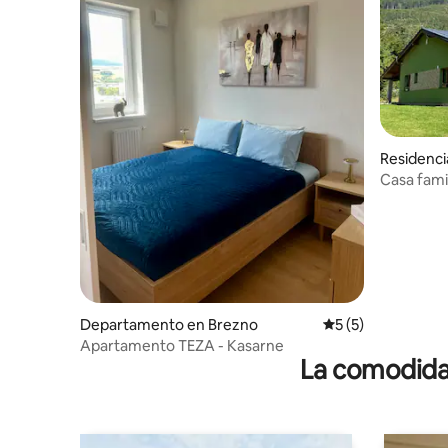
Residenci
Casa fami
Chopok-s
Departamento en Brezno
Calificación prome
5 (5)
Apartamento TEZA - Kasarne
La comodidad