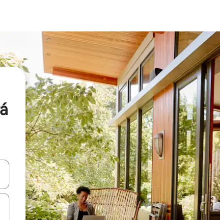
rá
vegar usando las teclas de las flechas hacia arriba y hacia abajo, o b