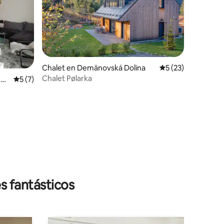
Chalet en Demänovská Dolina
Calificación prome
5 (23)
Chalet Pølarka
iones
um
Calificación promedio: 5 de 5; 7 evaluaciones
5 (7)
s fantásticos