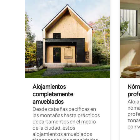
Alojamientos
Nóma
completamente
profe
amueblados
Aloj
nómad
Desde cabañas pacíficas en
profe
las montañas hasta prácticos
zonas
departamentos en el medio
con w
de la ciudad, estos
alojamientos amueblados