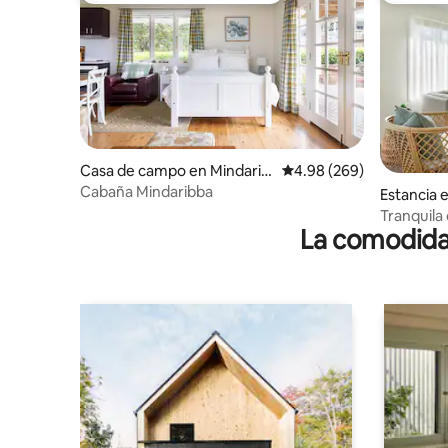
Casa de campo en Mindarib
Calificación promedio: 
4.98 (269)
ba
Cabaña Mindaribba
Estancia 
reek
Tranquila
La comodidad
de 1 dorm