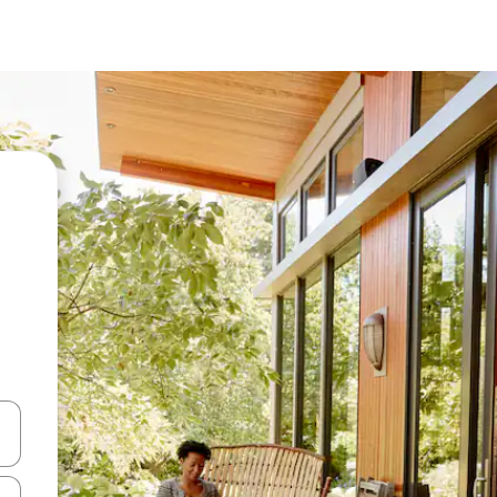
vegar usando las teclas de las flechas hacia arriba y hacia abajo, o b