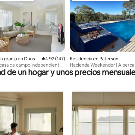
4.98 de 5; 269 evaluaciones
en granja en Duns C
Calificación promedio: 4.92 de 5; 147 evaluac
4.92 (147)
Residencia en Paterson
 casa de campo independiente
Hacienda Weekender | Alberca
 de un hogar y unos precios mensuale
itorio
climatizada y jacuzzi