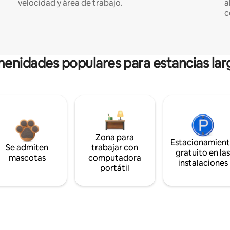
velocidad y área de trabajo.
a
c
enidades populares para estancias lar
Zona para
Estacionamien
Se admiten
trabajar con
gratuito en la
mascotas
computadora
instalaciones
portátil