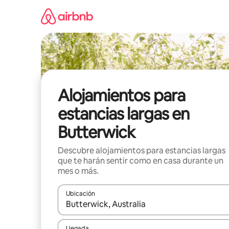
Ir
al
contenido
Alojamientos para
estancias largas en
Butterwick
Descubre alojamientos para estancias largas
que te harán sentir como en casa durante un
mes o más.
Ubicación
Cuando los resultados estén disponibles, podrás na
Llegada