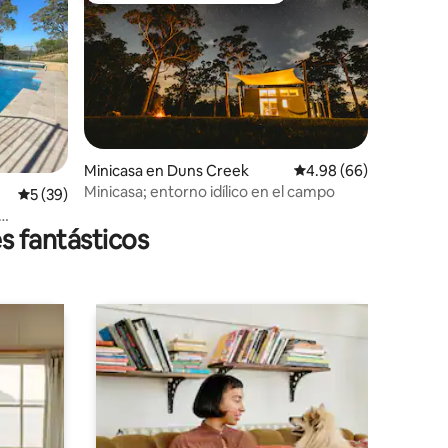
Minicasa en Duns Creek
Calificación promedio:
4.98 (66)
Minicasa; entorno idílico en el campo
iones
Calificación promedio: 5 de 5; 39 evaluaciones
5 (39)
s fantásticos