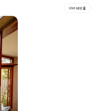
Use app
ien tocando y deslizando la pantalla.