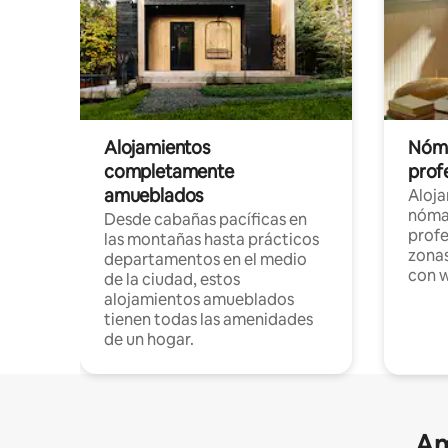
Alojamientos
Nóma
completamente
profe
amueblados
Aloj
nómad
Desde cabañas pacíficas en
profe
las montañas hasta prácticos
zonas
departamentos en el medio
con w
de la ciudad, estos
alojamientos amueblados
tienen todas las amenidades
de un hogar.
Am