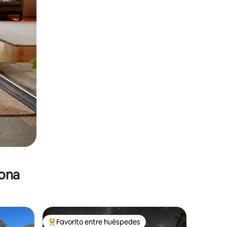
zona
Favorito entre huéspedes
re huéspedes
De los mejores en Favorito entre huéspedes