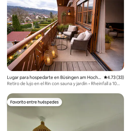
Lugar para hospedarte en Büsingen am Hochr
Calificación 
4.73 (33)
hein
Retiro de lujo en el Rin con sauna y jardín • Rheinfall a 10
minutos
Favorito entre huéspedes
Favorito entre huéspedes