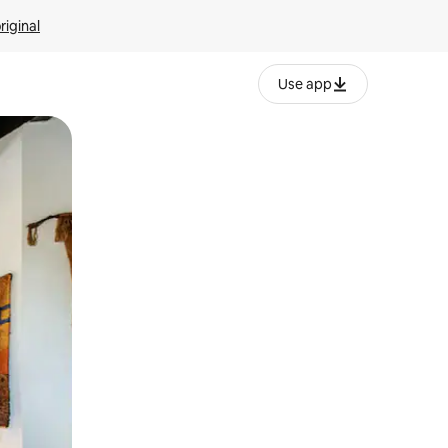
riginal
Use app
ien tocando y deslizando la pantalla.