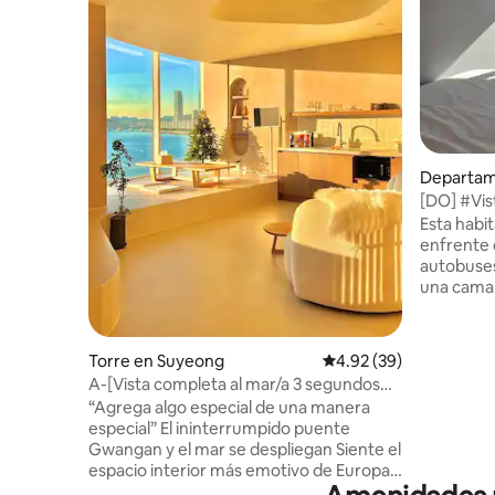
Departam
ong
[DO] #Vi
#Mercado
Esta habit
#Mercado
enfrente d
#Servicio
autobuses
una cama
disfrutar
de la vist
Tiene las 
Torre en Suyeong
Calificación promedio:
4.92 (39)
vistas cla
A-[Vista completa al mar/a 3 segundos
principale
de la playa] Alojamiento con sensibilidad
“Agrega algo especial de una manera
Busan, c
impresionante de Gwangan
especial” El ininterrumpido puente
Market y 
(Gwangan_Awesome)
Gwangan y el mar se despliegan Siente el
pasos, lo 
espacio interior más emotivo de Europa.
La zona e
Se encuentra en el centro de Gwangalli.