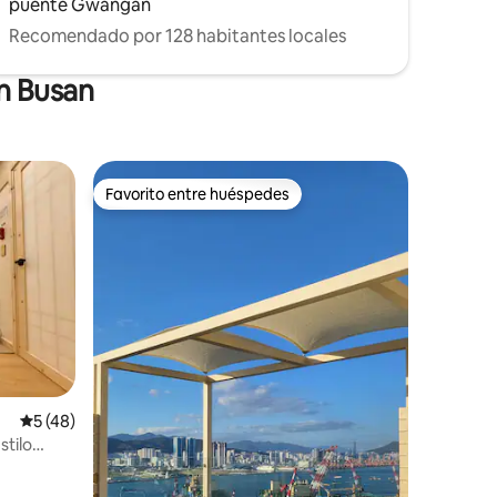
puente Gwangan
Recomendado por 128 habitantes locales
n Busan
Favorito entre huéspedes
re huéspedes
Favorito entre huéspedes
iones
Calificación promedio: 5 de 5; 48 evaluaciones
5 (48)
stilo
 el
nutos del