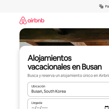
Ir
Pa
al
contenido
Alojamientos
vacacionales en Busan
Busca y reserva un alojamiento único en Airb
Ubicación
Cuando los resultados estén disponibles, podrás na
Llegada