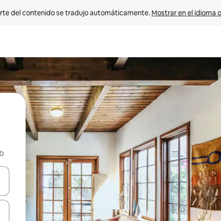
rte del contenido se tradujo automáticamente. 
Mostrar en el idioma o
nb
vegar usando las teclas de las flechas hacia arriba y hacia abajo, o b