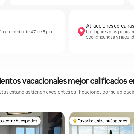
Atracciones cercanas
ión promedio de 4.7 de 5 por
Los lugares más popular
Seongheungsa y Haeund
entos vacacionales mejor calificados 
tas estancias tienen excelentes calificaciones por su ubicació
ito entre huéspedes
Favorito entre huéspedes
ejores en Favorito entre huéspedes
De los mejores en Favorito ent