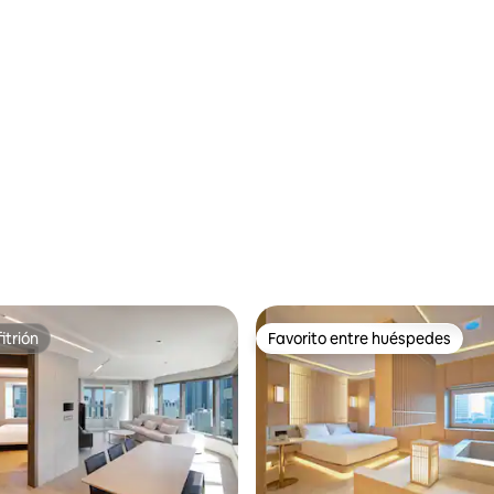
mercado nocturno
itrión
Favorito entre huéspedes
itrión
Favorito entre huéspedes