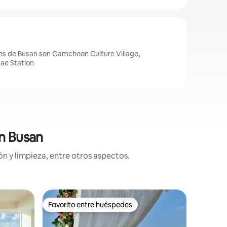
es de Busan son Gamcheon Culture Village,
ae Station
en Busan
n y limpieza, entre otros aspectos.
Departa
Favorito entre huéspedes
Favorit
re huéspedes
Favorito entre huéspedes
Favorit
【Estació
al mar #
Hemos pr