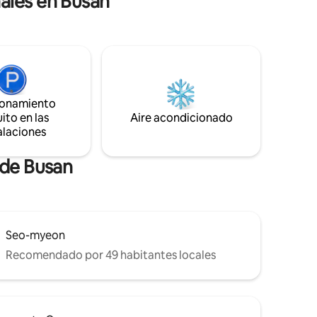
ales en Busan
Alojamiento independiente en una
 lejos del
tranquila zona residencial - Espacio
. Lo
amplio y privado separado por escaleras
exteriores - Estacionamiento gratuito,
privado
servicio de recogida gratuito bajo
petición (para estancias de 3 noches o
lugar de
más) 🗓️Para quién está recomendado -
ionamiento
Viajeros en familia que desean un
cer
ito en las
Aire acondicionado
descanso relajado con vista al mar -
alaciones
Barbacoa privada en la azotea con
amigos - Talleres/retiros pequeños para
fortalecer el trabajo en equipo en un
 de Busan
espacio independiente * Este alojamiento
está registrado y operado como una
empresa legal de alojamiento
compartido para residentes nacionales,
sujeto a la excepción de Mister Mansion.
Seo-myeon
Recomendado por 49 habitantes locales