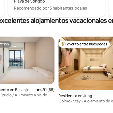
Playa de Songdo
Recomendado por 5 habitantes locales
excelentes alojamientos vacacionales e
itrión
Favorito entre huéspedes
itrión
De los mejores en Favorito ent
 4.92 de 5; 77 evaluaciones
ento en Busanjin
Calificación promedio: 4.91 de 5; 68 evaluac
4.91 (68)
Studio / A 1 minuto a pie de
Residencia en Jung
/ Netflix / GEMSTAY #11
Golmok Stay - Alojamiento de e
hanok con posibilidad de probar
hanbok, en Nampodong, a 5 mi