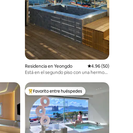
Residencia en Yeongdo
Calificación promedio:
4.96 (50)
Está en el segundo piso con una hermosa
vista nocturna de Bokrae B. # Busan Port
Bridge View # Ocean View # Agua
caliente gratuita con jacuzzi en la azotea
Favorito entre huéspedes
De los mejores en Favorito entre huéspedes
# Aparcamiento gratuito