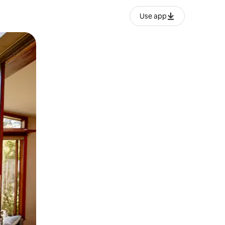
Use app
ien tocando y deslizando la pantalla.