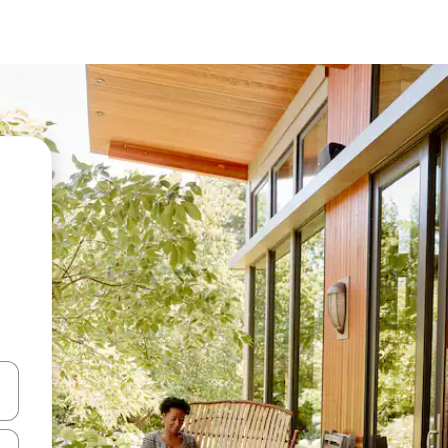
vegar usando las teclas de las flechas hacia arriba y hacia abajo, o b