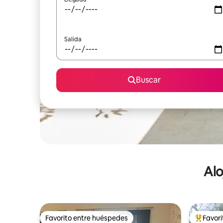
Salida
Buscar
Alo
Favorito entre huéspedes
Favor
Favorito entre huéspedes
De los m