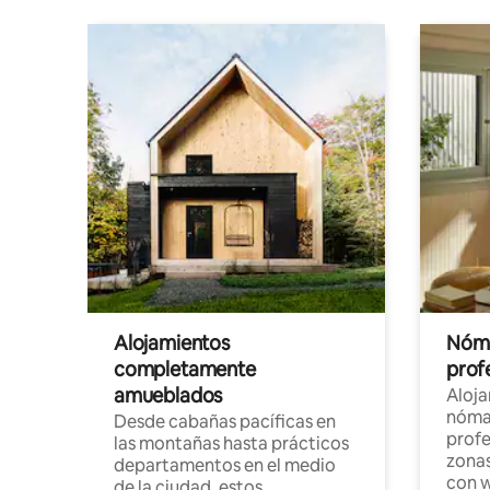
Alojamientos
Nóma
completamente
profe
amueblados
Aloj
nómad
Desde cabañas pacíficas en
profe
las montañas hasta prácticos
zonas
departamentos en el medio
con w
de la ciudad, estos