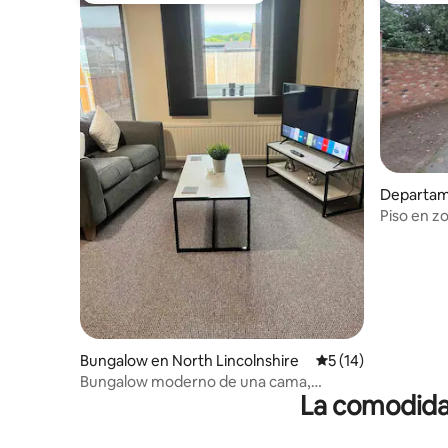
Departam
Piso en z
Bungalow en North Lincolnshire
Calificación promed
5 (14)
Bungalow moderno de una cama,
La comodidad
estacionamiento privado, jardín