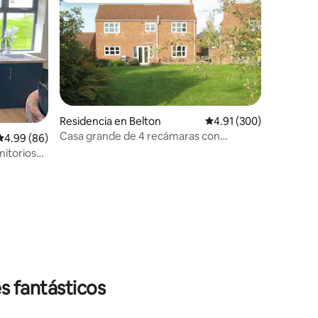
Residencia en Belton
Calificación promedio: 
4.91 (300)
Casa grande de 4 recámaras con
iones
Calificación promedio: 4.99 de 5; 86 evaluaciones
4.99 (86)
capacidad para 8 personas en Belton,
itorios
Doncaster
s fantásticos