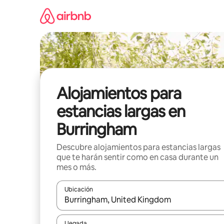
Ir
al
contenido
Alojamientos para
estancias largas en
Burringham
Descubre alojamientos para estancias largas
que te harán sentir como en casa durante un
mes o más.
Ubicación
Cuando los resultados estén disponibles, podrás na
Llegada