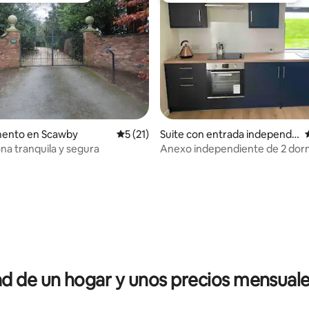
ento en Scawby
Calificación promedio: 5 de 5; 21 evaluac
5 (21)
Suite con entrada independi
ente en Keadby
ona tranquila y segura
Anexo independiente de 2 dorm
junto al río
io: 5 de 5; 14 evaluaciones
 de un hogar y unos precios mensuale