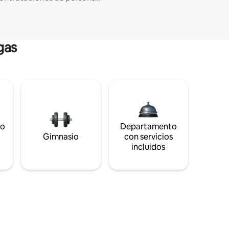
gas
to
Departamento
s
Gimnasio
con servicios
incluidos