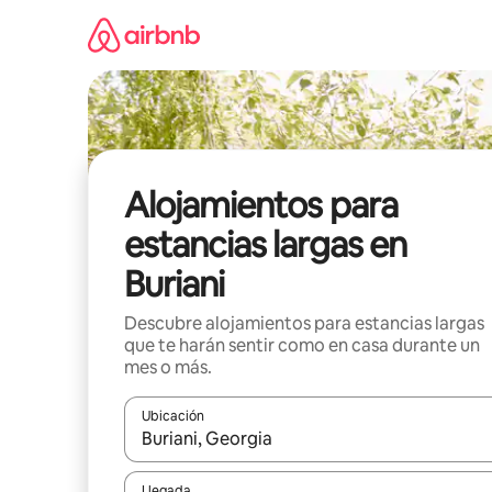
Ir
al
contenido
Alojamientos para
estancias largas en
Buriani
Descubre alojamientos para estancias largas
que te harán sentir como en casa durante un
mes o más.
Ubicación
Cuando los resultados estén disponibles, podrás na
Llegada