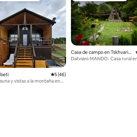
Casa de campo en Tskhvaric
hamia
Datviani-MANDO- Casa rural e
de ZooCenter
: 4.6 de 5; 10 evaluaciones
rbeti
Calificación promedio: 5 de 5; 46 evaluac
5 (46)
auna y vistas a la montaña en
 Orbeti