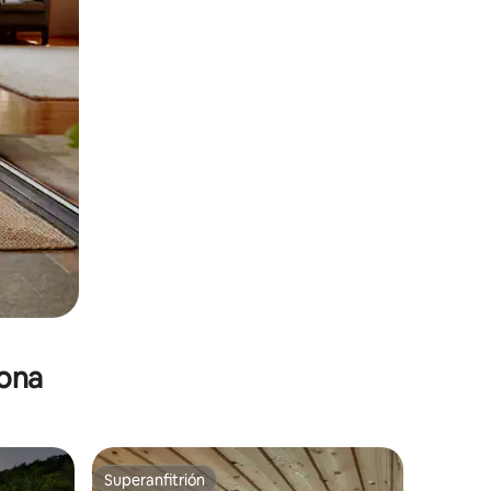
zona
Superanfitrión
Superanfitrión