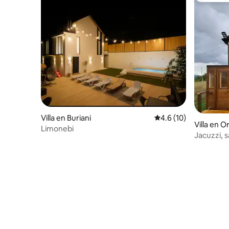
Villa en Buriani
Calificación promedio
4.6 (10)
Villa en O
Limonebi
Jacuzzi, s
Panorama