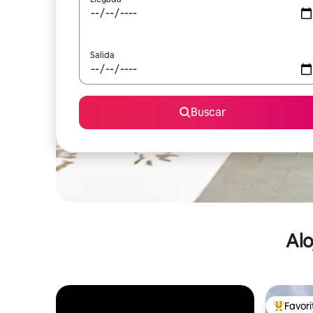
Salida
Buscar
Alo
Favor
De los m