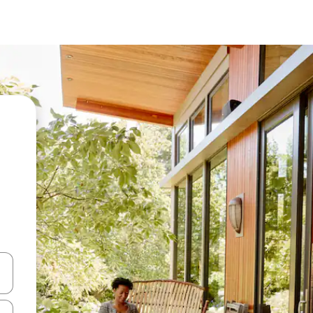
vegar usando las teclas de las flechas hacia arriba y hacia abajo, o b