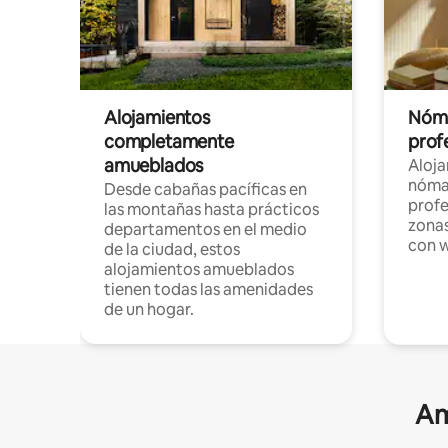
Alojamientos
Nóma
completamente
profe
amueblados
Aloj
nómad
Desde cabañas pacíficas en
profe
las montañas hasta prácticos
zonas
departamentos en el medio
con w
de la ciudad, estos
alojamientos amueblados
tienen todas las amenidades
de un hogar.
Am