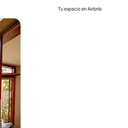
Tu espacio en Airbnb
ien tocando y deslizando la pantalla.