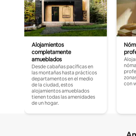
Alojamientos
Nóma
completamente
profe
amueblados
Aloj
nómad
Desde cabañas pacíficas en
profe
las montañas hasta prácticos
zonas
departamentos en el medio
con w
de la ciudad, estos
alojamientos amueblados
tienen todas las amenidades
de un hogar.
Am