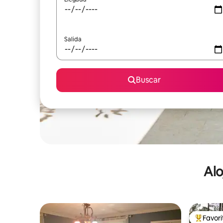
Salida
Buscar
Alo
Favor
De los m