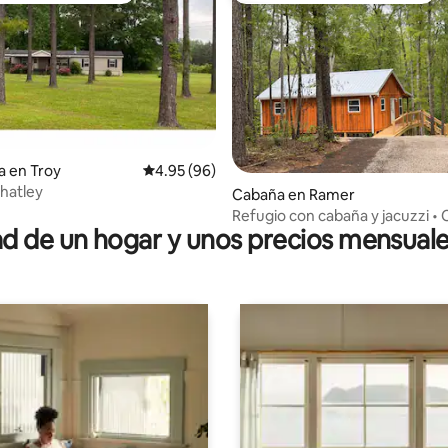
a en Troy
Calificación promedio: 4.95 de 5; 96 evaluac
4.95 (96)
hatley
 4.93 de 5; 54 evaluaciones
Cabaña en Ramer
Refugio con cabaña y jacuzzi •
 de un hogar y unos precios mensuale
Montgomery y Troy