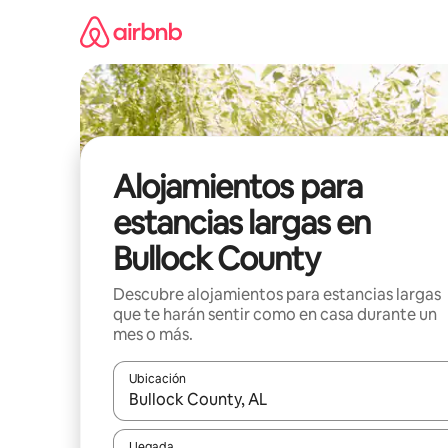
Ir
al
contenido
Alojamientos para
estancias largas en
Bullock County
Descubre alojamientos para estancias largas
que te harán sentir como en casa durante un
mes o más.
Ubicación
Cuando los resultados estén disponibles, podrás na
Llegada