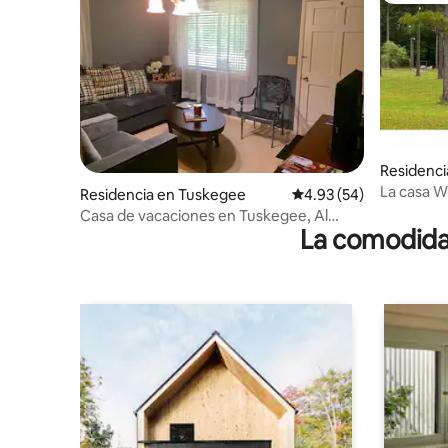
Residenci
La casa W
Residencia en Tuskegee
Calificación promedio:
4.93 (54)
Casa de vacaciones en Tuskegee, Al
La comodidad
Auburn, Al Sun Valley