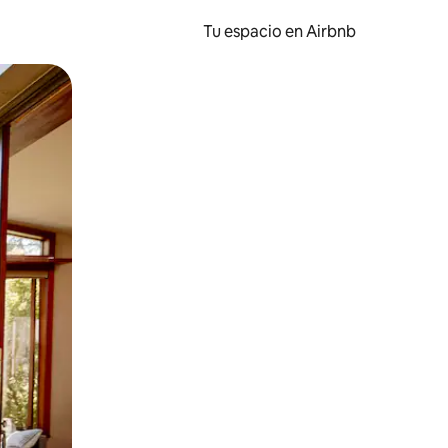
Tu espacio en Airbnb
ien tocando y deslizando la pantalla.