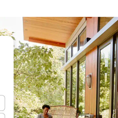
vegar usando las teclas de las flechas hacia arriba y hacia abajo, o b