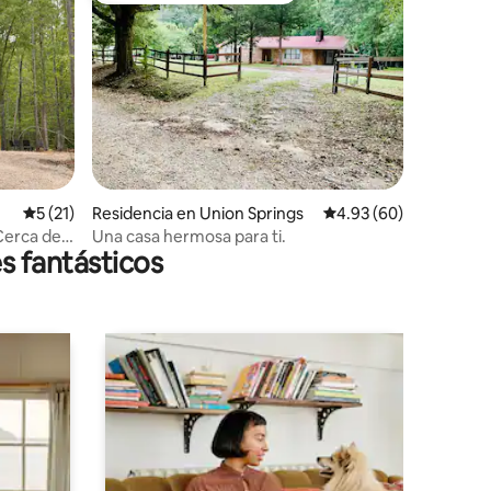
iones
Calificación promedio: 5 de 5; 21 evaluaciones
5 (21)
Residencia en Union Springs
Calificación promedio:
4.93 (60)
 Cerca de
Una casa hermosa para ti.
s fantásticos