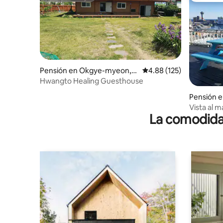
Pensión en Okgye-myeon,
Calificación promedio: 
4.88 (125)
Gangneung
Hwangto Healing Guesthouse
Pensión 
Vista al m
La comodidad
estación 
de 198 m² 
Puerto de 
puerto de
Pesca