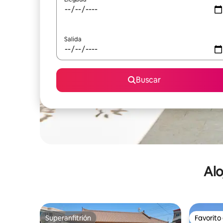
Salida
Buscar
Alo
Superanfitrión
Favorito
Superanfitrión
Favorito