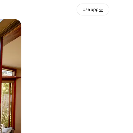
Use app
ien tocando y deslizando la pantalla.