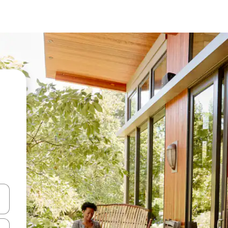
vegar usando las teclas de las flechas hacia arriba y hacia abajo, o b