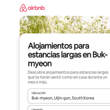
Ir
al
contenido
Alojamientos para
estancias largas en Buk-
myeon
Descubre alojamientos para estancias largas
que te harán sentir como en casa durante un
mes o más.
Ubicación
Cuando los resultados estén disponibles, podrás na
Llegada