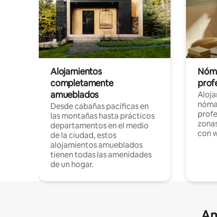
Alojamientos
Nóma
completamente
profe
amueblados
Aloj
nómad
Desde cabañas pacíficas en
profe
las montañas hasta prácticos
zonas
departamentos en el medio
con w
de la ciudad, estos
alojamientos amueblados
tienen todas las amenidades
de un hogar.
Am