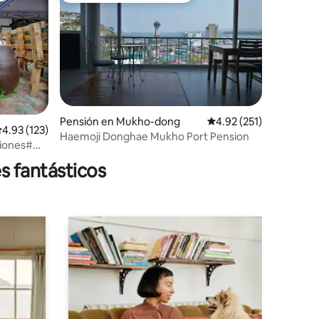
Pensión en Mukho-dong
Calificación promedio: 
4.92 (251)
alificación promedio: 4.93 de 5; 123 evaluaciones
4.93 (123)
Haemoji Donghae Mukho Port Pension
iones
iones#
s fantásticos
# #
dicional