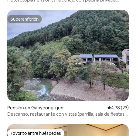
grande)
Superanfitrión
Superanfitrión
Pensión en Gapyeong-gun
Calificación 
4.78 (23)
Descanso, restaurante con vistas (parrilla, sala de fiestas,
altavoz bluetooth, karaoke)
Favorito entre huéspedes
Favorito entre huéspedes