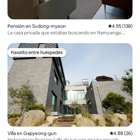
Pensión en Sudong-myeon
Calificación p
4.95 (138)
La casa privada que estabas buscando en Namyangju
<Stay Sudong> / ¡Con familiares o amigos! /
Aproximadamente 40 minutos de Songpa
Favorito entre huéspedes
Favorito entre huéspedes
Villa en Gapyeong-gun
Calificación p
4.88 (26)
Heterotopia Pension (villa de lujo con piscina privada