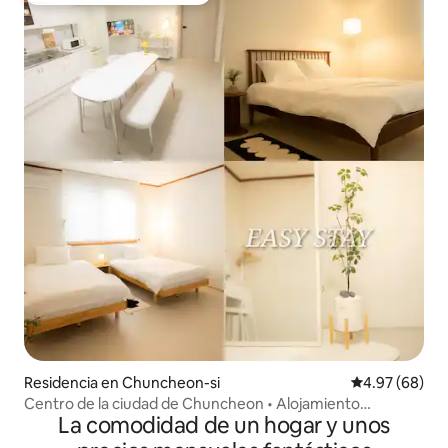
Residencia en Chuncheon-si
Calificación p
4.97 (68)
Centro de la ciudad de Chuncheon • Alojamiento
La comodidad de un hogar y unos
encantador • Sala espaciosa • Hasta 4 personas • Legoland
• A 2 minutos de Chuncheon IC