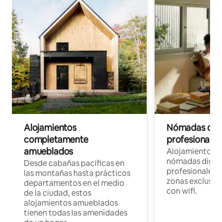
Alojamientos
Nómadas digit
completamente
profesionales 
amueblados
Alojamientos 
nómadas digita
Desde cabañas pacíficas en
profesionales d
las montañas hasta prácticos
zonas exclusiva
departamentos en el medio
con wifi.
de la ciudad, estos
alojamientos amueblados
tienen todas las amenidades