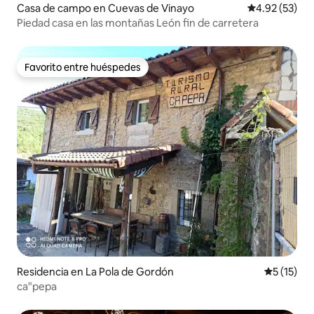
Casa de campo en Cuevas de Vinayo
Calificación 
4.92 (53)
Piedad casa en las montañas León fin de carretera
Favorito entre huéspedes
Favorito entre huéspedes
Residencia en La Pola de Gordón
Calificaci
5 (15)
ca"pepa