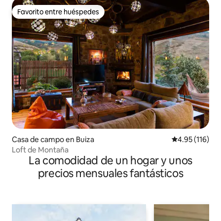
Favorito entre huéspedes
Favorito entre huéspedes
Casa de campo en Buiza
Calificación p
4.95 (116)
Loft de Montaña
La comodidad de un hogar y unos
precios mensuales fantásticos