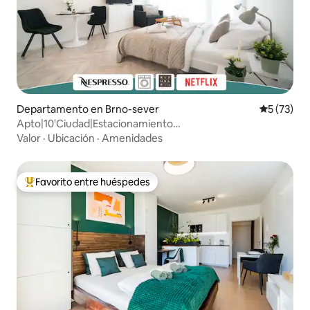
Departamento en Brno-sever
Calificaci
5 (73)
Apto|10'Ciudad|Estacionamiento
gratuito|Balcón|Nespresso|Netflix
Valor
·
Ubicación
·
Amenidades
Favorito entre huéspedes
De los mejores en Favorito entre huéspedes