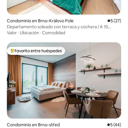
Condominio en Brno-Královo Pole
Calificaci
5 (27)
Departamento soleado con terraza y cochera | A 10
minutos del centro
Valor
·
Ubicación
·
Comodidad
Favorito entre huéspedes
De los mejores en Favorito entre huéspedes
Condominio en Brno-střed
Calificaci
5 (44)