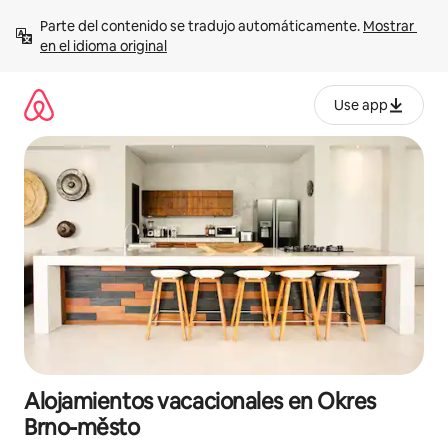
Ir
Parte del contenido se tradujo automáticamente. 
Mostrar 
al
en el idioma original
contenido
Use app
Alojamientos vacacionales en Okres
Brno-město