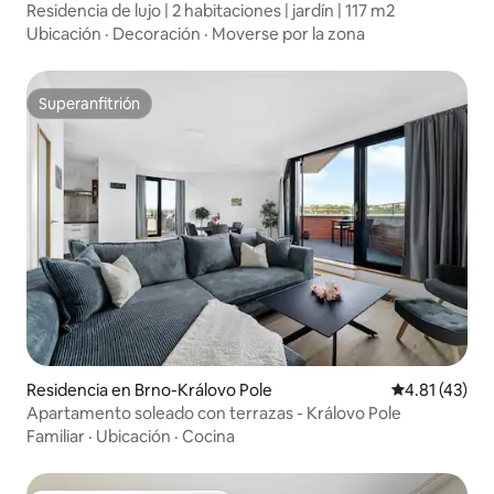
Residencia de lujo | 2 habitaciones | jardín | 117 m2
Ubicación
·
Decoración
·
Moverse por la zona
Superanfitrión
Superanfitrión
Residencia en Brno-Královo Pole
Calificación 
4.81 (43)
Apartamento soleado con terrazas - Královo Pole
Familiar
·
Ubicación
·
Cocina