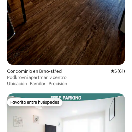
Condominio en Brno-střed
Calificaci
5 (61)
Podkrovní apartmán v centro
Ubicación
·
Familiar
·
Precisión
Favorito entre huéspedes
Favorito entre huéspedes