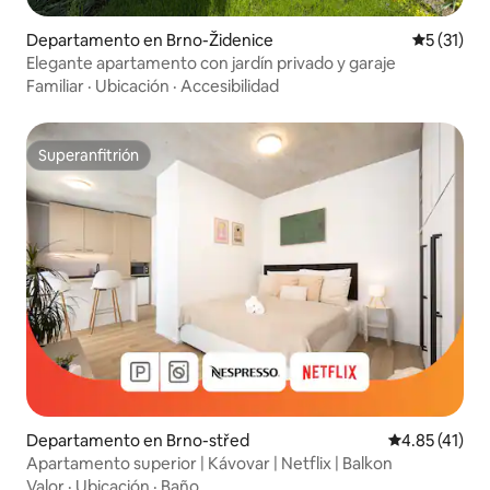
Departamento en Brno-Židenice
Calificaci
5 (31)
Elegante apartamento con jardín privado y garaje
Familiar
·
Ubicación
·
Accesibilidad
Superanfitrión
Superanfitrión
Departamento en Brno-střed
Calificación 
4.85 (41)
Apartamento superior | Kávovar | Netflix | Balkon
Valor
·
Ubicación
·
Baño