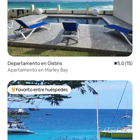
Departamento en Oistins
Calificación
5.0 (15)
Apartamento en Marley Bay
Favorito entre huéspedes
De los mejores en Favorito entre huéspedes