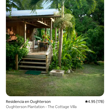
Residencia en Oughterson
Calificación p
4.95 (178)
Oughterson Plantation - The Cottage Villa