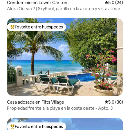
Condominio en Lower Carlton
Calificación
5.0 (24)
Alora Ocean 7 | SkyPool, parrilla en la azotea y vista al mar
Favorito entre huéspedes
De los mejores en Favorito entre huéspedes
Casa adosada en Fitts Village
Calificación
5.0 (30)
Propiedad frente a la playa en la costa oeste - Apto. 3
Favorito entre huéspedes
De los mejores en Favorito entre huéspedes