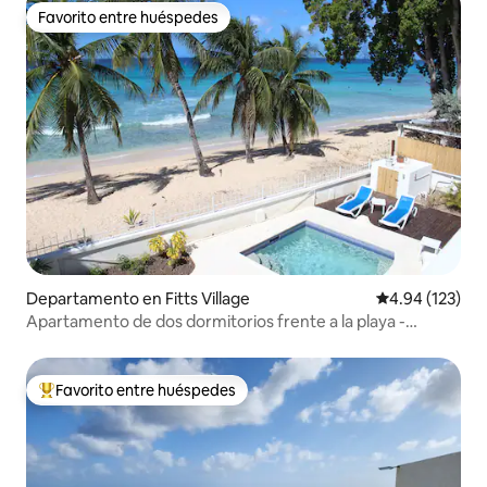
Favorito entre huéspedes
Favorito entre huéspedes
Departamento en Fitts Village
Calificación p
4.94 (123)
Apartamento de dos dormitorios frente a la playa -
"Sunrise"
Favorito entre huéspedes
De los mejores en Favorito entre huéspedes