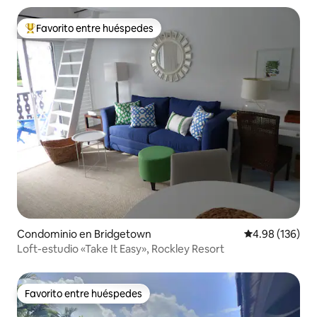
Favorito entre huéspedes
De los mejores en Favorito entre huéspedes
Condominio en Bridgetown
Calificación pr
4.98 (136)
Loft-estudio «Take It Easy», Rockley Resort
Favorito entre huéspedes
Favorito entre huéspedes