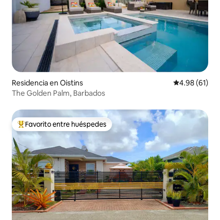
Residencia en Oistins
Calificación 
4.98 (61)
The Golden Palm, Barbados
Favorito entre huéspedes
De los mejores en Favorito entre huéspedes