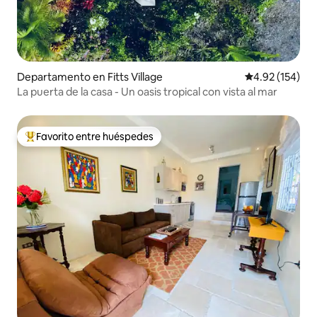
Departamento en Fitts Village
Calificación p
4.92 (154)
La puerta de la casa - Un oasis tropical con vista al mar
Favorito entre huéspedes
De los mejores en Favorito entre huéspedes