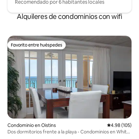
Recomendado por 6 habitantes locales
Alquileres de condominios con wifi
Favorito entre huéspedes
Favorito entre huéspedes
Condominio en Oistins
Calificación pr
4.98 (105)
Dos dormitorios frente a la playa - Condominios en White
Sands Beach