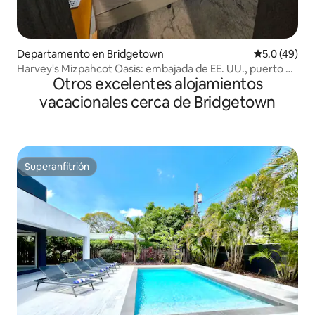
Departamento en Bridgetown
Calificación
5.0 (49)
Harvey's Mizpahcot Oasis: embajada de EE. UU., puerto de
Otros excelentes alojamientos
cruceros.
vacacionales cerca de Bridgetown
Superanfitrión
Superanfitrión