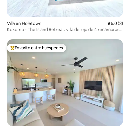
Villa en Holetown
Calificació
5.0 (3)
Kokomo - The Island Retreat: villa de lujo de 4 recámaras
con alberca
Favorito entre huéspedes
De los mejores en Favorito entre huéspedes