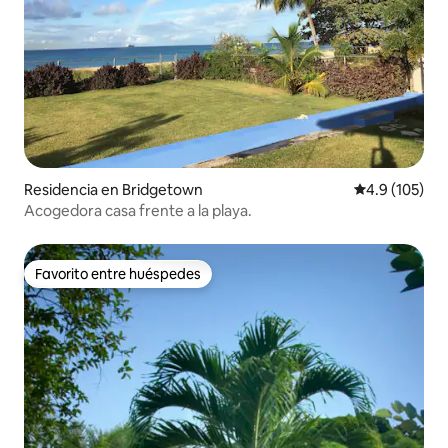
Residencia en Bridgetown
Calificación 
4.9 (105)
Acogedora casa frente a la playa.
Favorito entre huéspedes
Favorito entre huéspedes