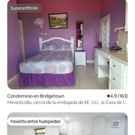
Superanfitrión
Superanfitrión
Condominio en Bridgetown
Calificación 
4.9 (163)
Miniestudio, cerca de la embajada de EE. UU., la Casa de la
ONU, centros comerciales y la playa
Favorito entre huéspedes
Favorito entre huéspedes