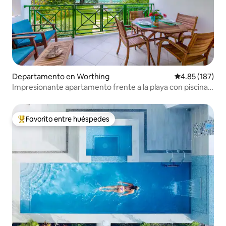
Departamento en Worthing
Calificación p
4.85 (187)
Impresionante apartamento frente a la playa con piscina y
césped para tomar el sol
Favorito entre huéspedes
De los mejores en Favorito entre huéspedes