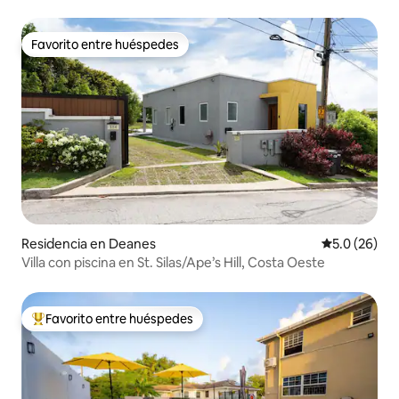
Favorito entre huéspedes
Favorito entre huéspedes
Residencia en Deanes
Calificación
5.0 (26)
Villa con piscina en St. Silas/Ape’s Hill, Costa Oeste
Favorito entre huéspedes
De los mejores en Favorito entre huéspedes