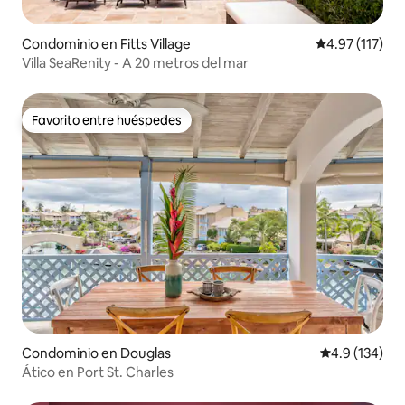
Condominio en Fitts Village
Calificación p
4.97 (117)
Villa SeaRenity - A 20 metros del mar
Favorito entre huéspedes
Favorito entre huéspedes
Condominio en Douglas
Calificación 
4.9 (134)
Ático en Port St. Charles