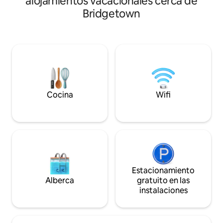
alojamientos vacacionales cerca de
comodidad, el estil
comunicadas que se pueden abrir si se
Bridgetown
espacio consta de
alquilan al mismo tiempo. De lo
2 dormitorios y 2 
contrario, están bien cerradas. El estudio
en una ubicación p
4 está en la primera planta. La propiedad
los tramos de cos
está a 15 minutos en coche del
isla, dentro de u
aeropuerto. Personas de todos los
segura. Una escap
orígenes son bienvenidas.
perfecta para aqu
cambiar los meses 
cálidos y soleados 
Cocina
Wifi
Estacionamiento
Alberca
gratuito en las
instalaciones