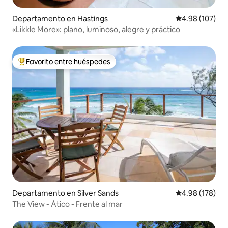
Departamento en Hastings
Calificación pr
4.98 (107)
«Likkle More»: plano, luminoso, alegre y práctico
Favorito entre huéspedes
De los mejores en Favorito entre huéspedes
Departamento en Silver Sands
Calificación pr
4.98 (178)
The View - Ático - Frente al mar