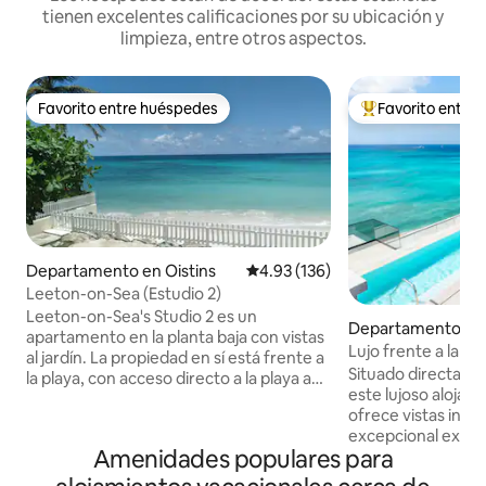
tienen excelentes calificaciones por su ubicación y
limpieza, entre otros aspectos.
Favorito entre huéspedes
Favorito entre
Favorito entre huéspedes
De los mejores en
Departamento en Oistins
Calificación promedio: 4.93 de 5
4.93 (136)
Leeton-on-Sea (Estudio 2)
Leeton-on-Sea's Studio 2 es un
Departamento en
apartamento en la planta baja con vistas
Lujo frente a la pla
al jardín. La propiedad en sí está frente a
Impresionantes vis
Situado directamen
la playa, con acceso directo a la playa a
este lujoso aloja
través de una puerta. Estamos situados
ofrece vistas inint
en la costa sur de Barbados. Junto al
excepcional experi
Estudio 2 se encuentra el Estudio 3, que
Amenidades populares para
directamente de t
se puede reservar a través de Airbnb.
arena blanca. Dise
Las habitaciones tienen puertas