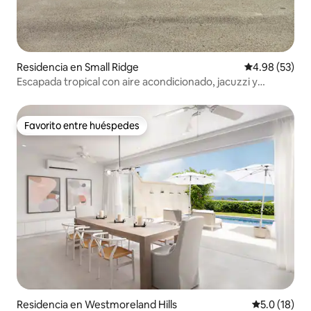
Residencia en Small Ridge
Calificación p
4.98 (53)
Escapada tropical con aire acondicionado, jacuzzi y
estancia relajante
Favorito entre huéspedes
Favorito entre huéspedes
Residencia en Westmoreland Hills
Calificación
5.0 (18)