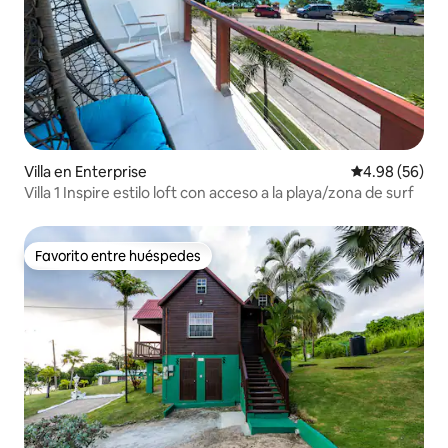
Villa en Enterprise
Calificación p
4.98 (56)
Villa 1 Inspire estilo loft con acceso a la playa/zona de surf
Favorito entre huéspedes
Favorito entre huéspedes