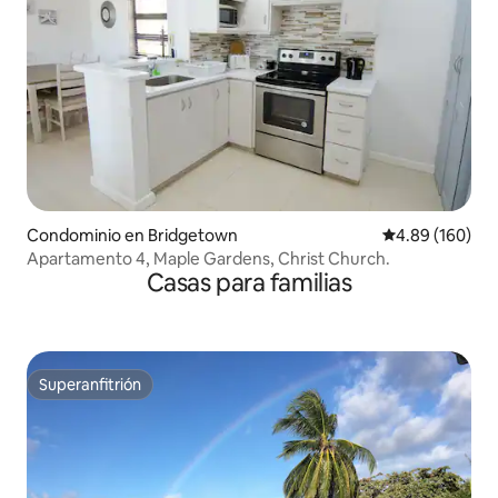
Condominio en Bridgetown
Calificación pr
4.89 (160)
Apartamento 4, Maple Gardens, Christ Church.
Casas para familias
Superanfitrión
Superanfitrión