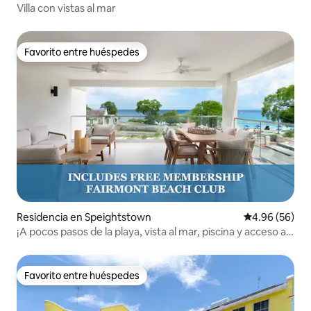
Villa con vistas al mar
Favorito entre huéspedes
Favorito entre huéspedes
Residencia en Speightstown
Calificación p
4.96 (56)
¡A pocos pasos de la playa, vista al mar, piscina y acceso al
centro vacacional!
Favorito entre huéspedes
Favorito entre huéspedes