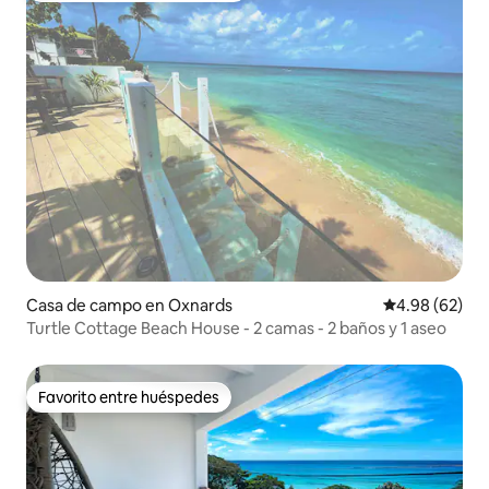
Casa de campo en Oxnards
Calificación p
4.98 (62)
Turtle Cottage Beach House - 2 camas - 2 baños y 1 aseo
Favorito entre huéspedes
Favorito entre huéspedes