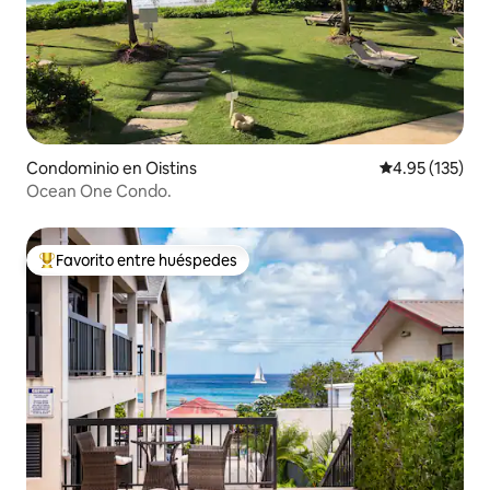
Condominio en Oistins
Calificación p
4.95 (135)
Ocean One Condo.
Favorito entre huéspedes
De los mejores en Favorito entre huéspedes