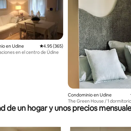
io en Udine
Calificación promedio: 4.95 de 5; 365 evaluac
4.95 (365)
4.81 de 5; 139 evaluaciones
aciones en el centro de Údine
Condominio en Udine
The Green House / 1 dormitorio
 de un hogar y unos precios mensuale
reformado