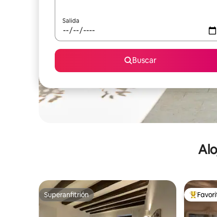
Salida
Buscar
Alo
Superanfitrión
Favor
Superanfitrión
De los m