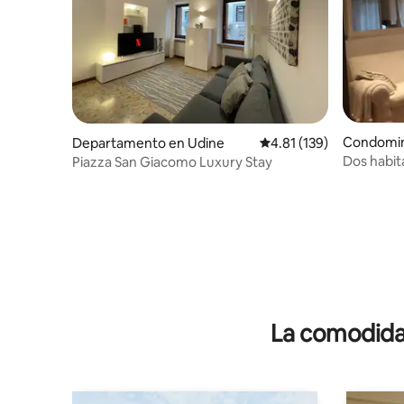
Condomin
Departamento en Udine
Calificación promedio: 
4.81 (139)
Dos habit
Piazza San Giacomo Luxury Stay
La comodidad