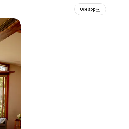
Use app
ien tocando y deslizando la pantalla.