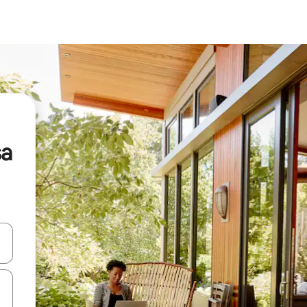
sa
vegar usando las teclas de las flechas hacia arriba y hacia abajo, o b