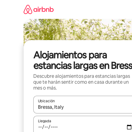
Ir
al
contenido
Alojamientos para
estancias largas en Bres
Descubre alojamientos para estancias largas
que te harán sentir como en casa durante un
mes o más.
Ubicación
Cuando los resultados estén disponibles, podrás na
Llegada