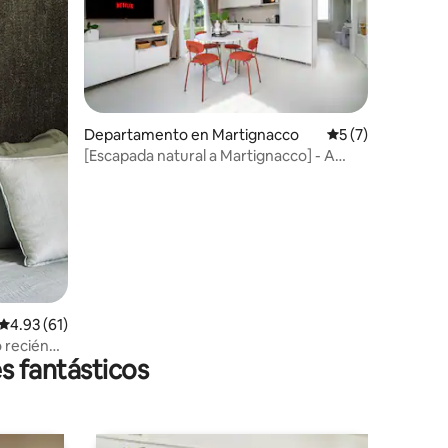
Departamento en Martignacco
Calificación prom
5 (7)
[Escapada natural a Martignacco] - A
iones
Casa Tua
Calificación promedio: 4.93 de 5; 61 evaluaciones
4.93 (61)
 recién
s fantásticos