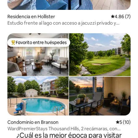
Residencia en Hollister
Calificación
4.86 (7)
Estudio frente al lago con acceso a jacuzzi privado y
boletos gratis
Favorito entre huéspedes
De los mejores en Favorito entre huéspedes
Condominio en Branson
Calificaci
5 (10)
WardPremierStays Thousand Hills, 2 recámaras, con
¿Cuál es la mejor época para visitar
piscina/vista al campo de golf