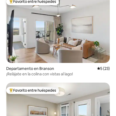
Favorito entre huéspedes
De los mejores en Favorito entre huéspedes
Departamento en Branson
Calificaci
5 (23)
¡Relájate en la colina con vistas al lago!
Favorito entre huéspedes
De los mejores en Favorito entre huéspedes