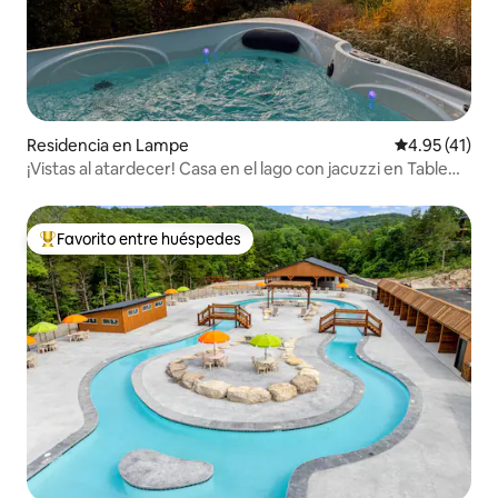
Residencia en Lampe
Calificación 
4.95 (41)
¡Vistas al atardecer! Casa en el lago con jacuzzi en Table
Rock
Favorito entre huéspedes
De los mejores en Favorito entre huéspedes