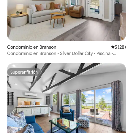
Condominio en Branson
Calificaci
5 (28)
Condominio en Branson • Silver Dollar City • Piscina •
Juegos
Superanfitrión
Superanfitrión