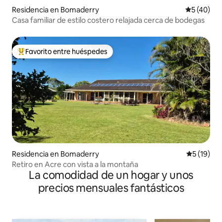
Residencia en Bomaderry
Calificaci
5 (40)
Casa familiar de estilo costero relajada cerca de bodegas
Favorito entre huéspedes
De los mejores en Favorito entre huéspedes
Residencia en Bomaderry
Calificaci
5 (19)
Retiro en Acre con vista a la montaña
La comodidad de un hogar y unos
precios mensuales fantásticos