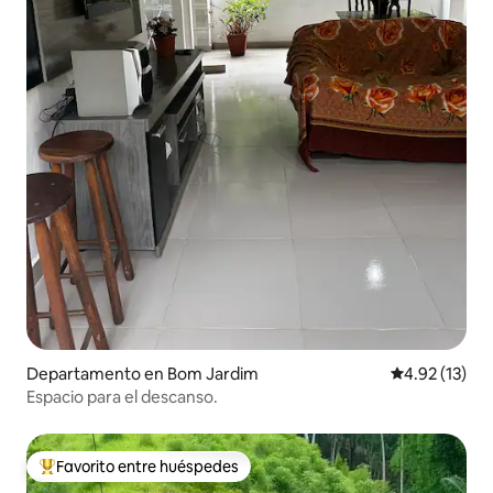
Departamento en Bom Jardim
Calificación 
4.92 (13)
Espacio para el descanso.
Favorito entre huéspedes
De los mejores en Favorito entre huéspedes