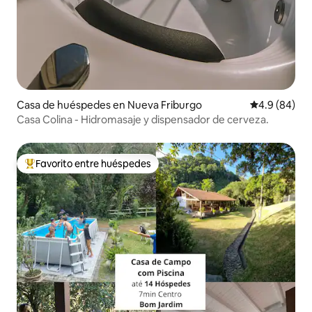
Casa de huéspedes en Nueva Friburgo
Calificación
4.9 (84)
Casa Colina - Hidromasaje y dispensador de cerveza.
Favorito entre huéspedes
De los mejores en Favorito entre huéspedes